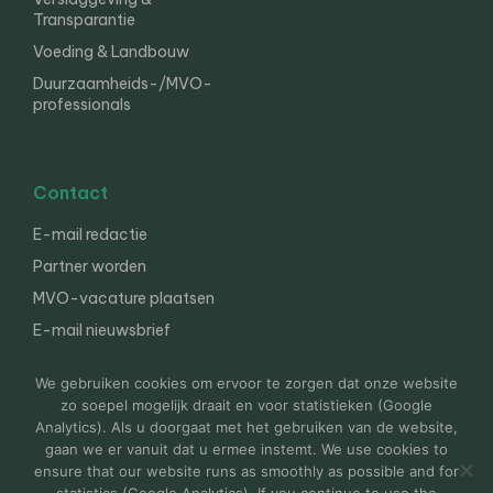
Transparantie
Voeding & Landbouw
Duurzaamheids-/MVO-
professionals
Contact
E-mail redactie
Partner worden
MVO-vacature plaatsen
E-mail nieuwsbrief
English
We gebruiken cookies om ervoor te zorgen dat onze website
zo soepel mogelijk draait en voor statistieken (Google
Analytics). Als u doorgaat met het gebruiken van de website,
gaan we er vanuit dat u ermee instemt. We use cookies to
© 2000-2026 Van der Molen EIS
Colofon
Disclaimer
ensure that our website runs as smoothly as possible and for
Privacy