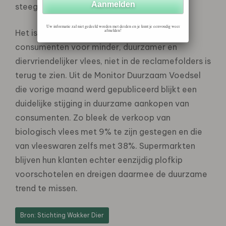
steeg.
Uw informatie zal niet gedeeld worden met derden en je kunt je eenvoudig weer
Het is opmerkelijk dat de duidelijke trend bij
afmelden!
consumenten voor minder, duurzamer en
diervriendelijker vlees, niet in de reclamefolders is
terug te zien. Uit de Monitor Duurzaam Voedsel
die vorige maand werd gepubliceerd blijkt een
duidelijke stijging in duurzame aankopen van
consumenten. Zo bleek de verkoop van
biologisch vlees met 9% te zijn gestegen en die
van vleeswaren zelfs met 38%. Supermarkten
blijven hun klanten echter eenzijdig plofkip
voorschotelen en dreigen daarmee de duurzame
trend te missen.
Bron: Stichting Wakker Dier