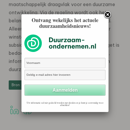
maatschappelijk draagvlak voor een duurzame
ontwikkeling. Via de regeling wordt ook het
Ontvang wekelijks het actuele
belang van duurzame ontwikkeling behartigd.
duurzaamheidsnieuws!
Alleen maatschappelijke organisaties zonder
winstoogmerk komen in aanmerking voor
subsidie. De bijna-verdubbeling van het budget is
bedoeld voor projecten gericht op educatie,
informatie en voorlichting op het gebied van
duurzame productie en consumptie.
Bron: Ministerie van VROM
Uw informatie zal niet gedeeld worden met derden en je kunt je eenvoudig weer
afmelden!