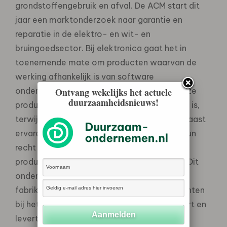
grondstoffengebruik en afval. De ACM start dit
jaar een marktonderzoek naar garantie en
reparatie in de elektro- en wit- en
bruingoedsector. Bij elektronica gaat het in
toenemende mate om producten waarvan de
werking afhankelijk is van software
ondersteuning. Consumenten vervangen deze
Ontvang wekelijks het actuele
duurzaamheidsnieuws!
producten vaker omdat software verouderd is,
terwijl de hardware nog functioneert. Daarnaast
ervaren consumenten belemmeringen om hun
recht op garantie in te roepen om kapotte
producten te laten vervangen of repareren. Dit
onderzoek brengt gebruiksduur, de rol van
fabrikanten en retailers en mogelijke knelpunten
bij het inroepen van het garantierecht in kaart en
levert aanbevelingen voor bedrijven en de