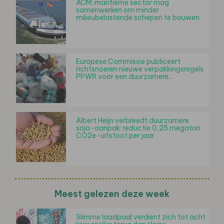
ACM: maritieme sector mag
samenwerken om minder
milieubelastende schepen te bouwen
Europese Commissie publiceert
richtsnoeren nieuwe verpakkingsregels
PPWR voor een duurzamere…
Albert Heijn verbreedt duurzamere
soja-aanpak: reductie 0,25 megaton
CO2e-uitstoot per jaar
Meest gelezen deze week
Slimme laadpaal verdient zich tot acht