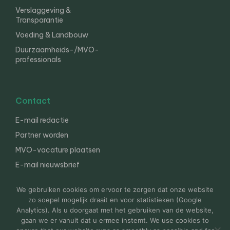
Verslaggeving &
Transparantie
Voeding & Landbouw
Duurzaamheids-/MVO-
professionals
Contact
E-mail redactie
Partner worden
MVO-vacature plaatsen
E-mail nieuwsbrief
English
We gebruiken cookies om ervoor te zorgen dat onze website
zo soepel mogelijk draait en voor statistieken (Google
Analytics). Als u doorgaat met het gebruiken van de website,
gaan we er vanuit dat u ermee instemt. We use cookies to
© 2000-2026 Van der Molen EIS
Colofon
Disclaimer