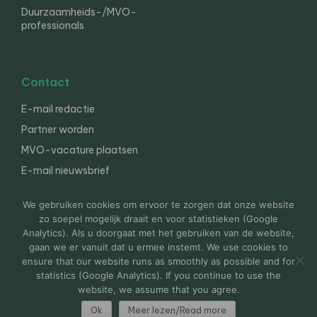
Duurzaamheids-/MVO-
professionals
Contact
E-mail redactie
Partner worden
MVO-vacature plaatsen
E-mail nieuwsbrief
English
We gebruiken cookies om ervoor te zorgen dat onze website
zo soepel mogelijk draait en voor statistieken (Google
Analytics). Als u doorgaat met het gebruiken van de website,
gaan we er vanuit dat u ermee instemt. We use cookies to
© 2000-2026 Van der Molen EIS
Colofon
Disclaimer
ensure that our website runs as smoothly as possible and for
Privacy
statistics (Google Analytics). If you continue to use the
website, we assume that you agree.
Ok
Meer lezen/Read more