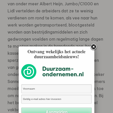
van onder meer Albert Heijn, Jumbo/C1000 en
Lidl vertelden de arbeiders dat ze te weinig
verdienen om rond te komen, als vee naar hun
werk worden getransporteerd, blootgesteld
worden aan bestrijdingsmiddelen en zich
gedwongen voelden om regelmatig lange dagen
te moeten maken in de brandende zon, hete
Ontvang wekelijks het actuele
kassen of de koude loodsen waar de
duurzaamheidsnieuws!
sperziebonen worden geplukt of verpakt. “Een
van grootste problemen in deze sector is de
onderdrukking van vakbonden” zegt onderzoeker
Sanne van der Wal” daardoor kunnen werknemers
moeilijk een vuist maken naar de werkgevers toe
om noodzakelijke verbetering door te voeren. Bij
het beste bedrijf uit het onderzoek waren wel
vakbonden actief maar werd er niet met ze