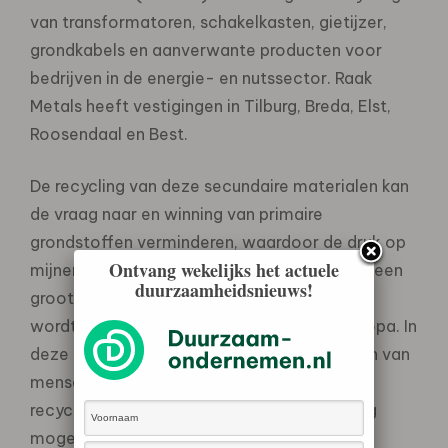
van transformatoren, schakelkasten, gietijzer,
grondkabels en aanverwante producten voor
bedrijven in de energie- en nutssector. Raak
Metals heeft vestigingen in Tilburg, Breda, Elst,
Roosendaal en Best.
De recycling van deze secundaire materialen kan
de vraag naar en winning van primaire
grondstoffen verminderen, waardoor de druk op
Ontvang wekelijks het actuele
mijnen afneemt. Tegelijkertijd is bekend dat een
duurzaamheidsnieuws!
groot deel van het Europese metaalschroot
wordt geëxporteerd naar landen buiten Europa. In
deze landen bestaan risico’s op schendingen van
mensenrechten en milieunormen. Ook bij de
recycling van metalen is dus nog verbetering
mogelijk in de internationale keten.