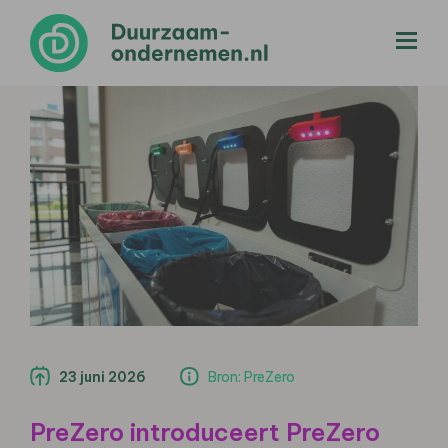
menu
23 juni 2026
Bron: PreZero
PreZero introduceert PreZero