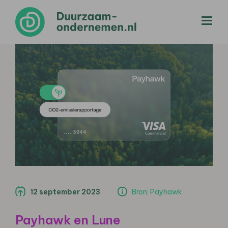
menu
12 september 2023
Bron: Payhawk
Payhawk en Lune