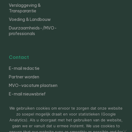
Verslaggeving &
Transparantie
Voeding & Landbouw
Duurzaamheids-/MVO-
professionals
Contact
E-mail redactie
Partner worden
MVO-vacature plaatsen
E-mail nieuwsbrief
English
We gebruiken cookies om ervoor te zorgen dat onze website
zo soepel mogelijk draait en voor statistieken (Google
Analytics). Als u doorgaat met het gebruiken van de website,
gaan we er vanuit dat u ermee instemt. We use cookies to
© 2000-2026 Van der Molen EIS
Colofon
Disclaimer
ensure that our website runs as smoothly as possible and for
Privacy