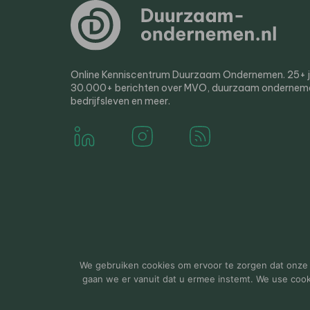
Online Kenniscentrum Duurzaam Ondernemen. 25+ jaa
30.000+ berichten over MVO, duurzaam ondernem
bedrijfsleven en meer.
© 2000-2026 Van der Molen EIS
Colofon
Disclaim
We gebruiken cookies om ervoor te zorgen dat onze w
gaan we er vanuit dat u ermee instemt. We use cookie