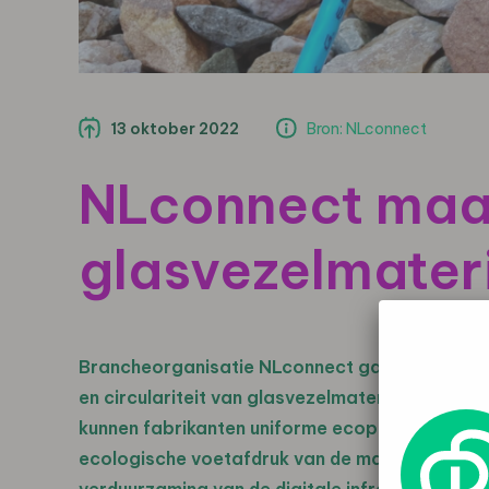
13 oktober 2022
Bron: NLconnect
NLconnect maa
glasvezelmateri
Brancheorganisatie NLconnect gaat sectorbre
en circulariteit van glasvezelmaterialen en -
kunnen fabrikanten uniforme ecopaspoorten o
ecologische voetafdruk van de materialen obje