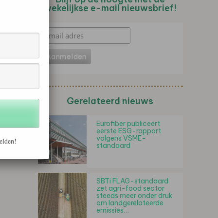
wekelijkse e-mail nieuwsbrief!
Gerelateerd nieuws
Eurofiber publiceert
eerste ESG-rapport
volgens VSME-
elden!
standaard
SBTi FLAG-standaard
zet agri-food sector
steeds meer onder druk
om landgerelateerde
emissies…