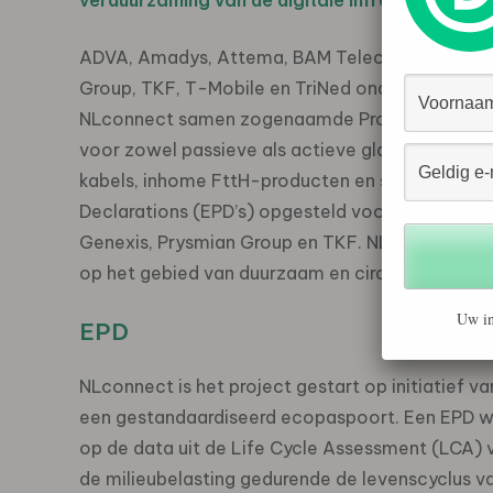
verduurzaming van de digitale infrastructuur.
ADVA, Amadys, Attema, BAM Telecom, Eurofiber
Group, TKF, T-Mobile en TriNed ondersteunen he
NLconnect samen zogenaamde Product Category 
voor zowel passieve als actieve glasvezelmater
kabels, inhome FttH-producten en switches. Om
Declarations (EPD’s) opgesteld voor enkele pr
Genexis, Prysmian Group en TKF. NLconnect laat
op het gebied van duurzaam en circulair bouwen
Uw in
EPD
NLconnect is het project gestart op initiatief va
een gestandaardiseerd
ecopaspoort. Een EPD w
op de data uit de Life Cycle Assessment (LCA) 
de milieubelasting gedurende de levenscyclus v