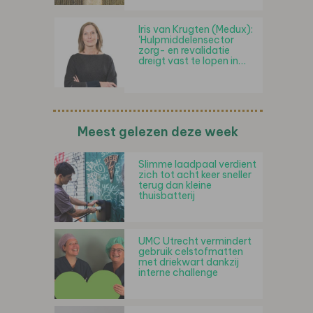
Iris van Krugten (Medux):
'Hulpmiddelensector
zorg- en revalidatie
dreigt vast te lopen in…
Meest gelezen deze week
Slimme laadpaal verdient
zich tot acht keer sneller
terug dan kleine
thuisbatterij
UMC Utrecht vermindert
gebruik celstofmatten
met driekwart dankzij
interne challenge