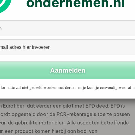
, Genexis, Glaspoort, Maunt, Netways Europe, Prysmian
t project. De partijen gaan in een werkgroep van
Rules (PCR’s) opstellen. Deze rekenregels gaan gelden
ialen en -componenten, zoals ducts, closures, optische
 de PCR’s te toetsen worden Environmental Product
oducten van de fabrikanten ADVA, Amadys, Attema,
 zich in het project begeleiden door NIBE, adviesbureau
.
formatie zal niet gedeeld worden met derden en je kunt je eenvoudig weer afm
n Eurofiber, dat eerder een pilot met EPD deed. EPD is
ordt opgesteld door de PCR-rekenregels toe te passen
van de gebruikte materialen. Alle aspecten betreffende
an een product komen hierbij aan bod: van