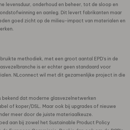
he levensduur, onderhoud en beheer, tot de sloop en
rondstofwinning en aanleg. Dit levert fabrikanten maar
eden goed zicht op de milieu-impact van materialen en
erken.
bruikte methodiek, met een groot aantal EPD’s in de
glasvezelbranche is er echter geen standaard voor
ialen.
NLconnect wil met dit gezamenlijke project in die
 is bekend dat moderne glasvezelnetwerken
abel of koper/DSL. Maar ook bij upgrades of nieuwe
nder meer door de juiste materiaalkeuze.
goed aan bij zowel het Sustainable Product Policy