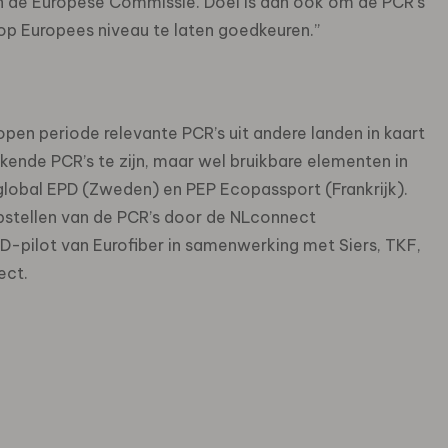
n de Europese Commissie. Doel is dan ook om de PCR’s
 op Europees niveau te laten goedkeuren.”
en periode relevante PCR’s uit andere landen in kaart
rkende PCR’s te zijn, maar wel bruikbare elementen in
lobal EPD (Zweden) en PEP Ecopassport (Frankrijk).
tellen van de PCR’s door de NLconnect
D-pilot van Eurofiber in samenwerking met Siers, TKF,
ect.