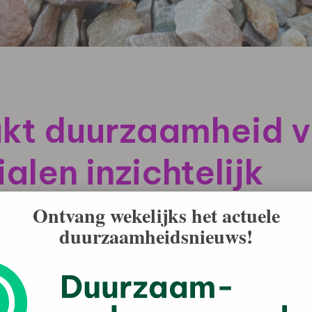
kt duurzaamheid 
alen inzichtelijk
Ontvang wekelijks het actuele
duurzaamheidsnieuws!
de rekenregels opstellen voor de duurzaamheid
componenten in de breedbandindustrie. Hiermee
pstellen voor hun glasvezelproducten en zodoende de
ctief aantonen. Dit draagt bij aan de verdere