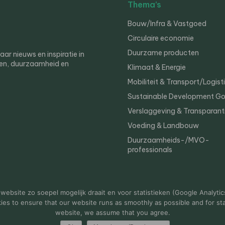
Thema’s
Bouw/Infra & Vastgoed
Circulaire economie
Duurzame producten
r nieuws en inspiratie in
en, duurzaamheid en
Klimaat & Energie
Mobiliteit & Transport/Logist
Sustainable Development Go
Verslaggeving & Transparant
Voeding & Landbouw
Duurzaamheids-/MVO-
professionals
er
Privacy
ebsite zo soepel mogelijk draait en voor statistieken (Google Analytic
s to ensure that our website runs as smoothly as possible and for stat
website, we assume that you agree.