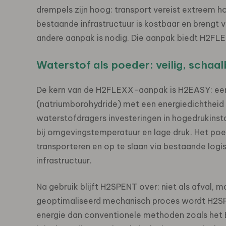
drempels zijn hoog: transport vereist extreem h
bestaande infrastructuur is kostbaar en brengt 
andere aanpak is nodig. Die aanpak biedt H2FL
Waterstof als poeder: veilig, schaa
De kern van de H2FLEXX-aanpak is H2EASY: een
(natriumborohydride) met een energiedichtheid
waterstofdragers investeringen in hogedrukinst
bij omgevingstemperatuur en lage druk. Het poed
transporteren en op te slaan via bestaande logi
infrastructuur.
Na gebruik blijft H2SPENT over: niet als afval, m
geoptimaliseerd mechanisch proces wordt H2SP
energie dan conventionele methoden zoals het 