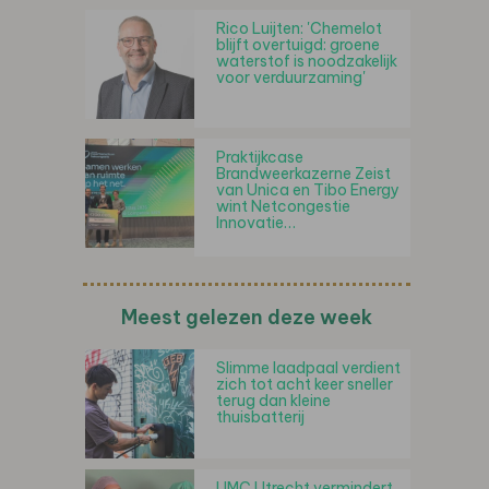
Rico Luijten: 'Chemelot
blijft overtuigd: groene
waterstof is noodzakelijk
voor verduurzaming'
Praktijkcase
Brandweerkazerne Zeist
van Unica en Tibo Energy
wint Netcongestie
Innovatie…
Meest gelezen deze week
Slimme laadpaal verdient
zich tot acht keer sneller
terug dan kleine
thuisbatterij
UMC Utrecht vermindert