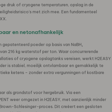
oge druk of cryogene temperaturen, opslag in de
veiligheidsrisico’s met zich mee. Een fundamenteel
EXX.
lbaar en netonafhankelijk
 gepatenteerd poeder op basis van NaBH₄
 van 216 kg waterstof per ton. Waar concurrerende
allaties of cryogene opslagtanks vereisen, werkt H2EASY
er is stabiel, moeilijk ontvlambaar en gemakkelijk te
stieke ketens – zonder extra vergunningen of kostbare
aar als grondstof voor hergebruik. Via een
ENT weer omgezet in H2EASY, met aanzienlijk minder
Brown-Schlesinger-proces. Dit creëert een gesloten