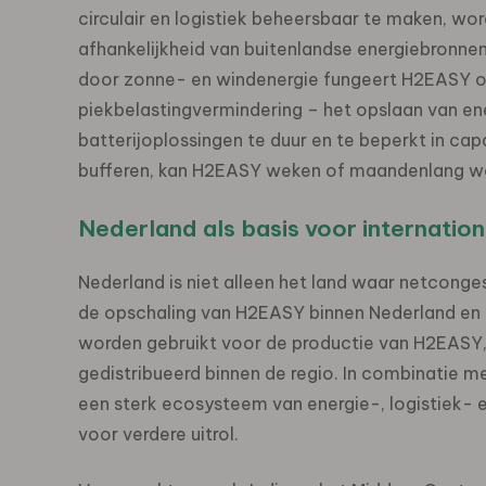
circulair en logistiek beheersbaar te maken, wo
afhankelijkheid van buitenlandse energiebronne
door zonne- en windenergie fungeert H2EASY oo
piekbelastingvermindering – het opslaan van ene
batterijoplossingen te duur en te beperkt in capa
bufferen, kan H2EASY weken of maandenlang wo
Nederland als basis voor internatio
Nederland is niet alleen het land waar netconge
de opschaling van H2EASY binnen Nederland en de
worden gebruikt voor de productie van H2EASY,
gedistribueerd binnen de regio. In combinatie 
een sterk ecosysteem van energie-, logistiek- e
voor verdere uitrol.