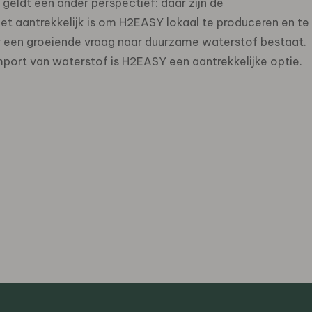
geldt een ander perspectief: daar zijn de
 het aantrekkelijk is om H2EASY lokaal te produceren en te
r een groeiende vraag naar duurzame waterstof bestaat.
mport van waterstof is H2EASY een aantrekkelijke optie.