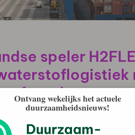
andse speler H2FL
waterstoflogistiek
stofpoeder
Ontvang wekelijks het actuele
duurzaamheidsnieuws!
t. Netcongestie blokkeert nieuwe aansluitingen voor
 vraag naar duurzame energie blijft groeien. H2FLEXX,