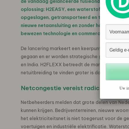
de vandaag gelanceerde fusieonderneming van 
oplossing: H2EASY, een waterstofhoudend po
opgeslagen, getransporteerd en ter plaatse k
nieuwe netaansluiting en zonder hogedrukinfr
bewezen technologie en commerciële ervaring 
De lancering markeert een keerpunt: de technolo
gegaan en er worden strategische gesprekken g
en India. H2FLEXX betreedt de markt op een mo
netuitbreiding te vinden groter is dan ooit.
Netcongestie vereist radicaal ander
Uw in
Netbeheerders melden dat grote delen van Neder
kunnen krijgen. Bedrijventerreinen, nieuwe woonwij
het elektriciteitsnet is niet toegerust voor de g
voertuigen en industriële elektrificatie. Waterst