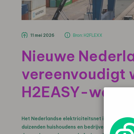
11 mei 2026
Bron: H2FLEXX
Nieuwe Nederl
vereenvoudigt 
H2EASY-water
Het Nederlandse elektriciteitsnet is overbelas
duizenden huishoudens en bedrijven, terwijl de