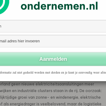
H2Fuel en HydroFlexx, biedt een direct inzetbare
eder waarmee waterstof veilig kan worden
an worden vrijgegeven en omgezet in energie – zonder
astructuur. H2FLEXX combineert meer dan 15 jaar
in één schaalbaar platform.
gie is bewezen, de eerste pilotprojecten zijn van start
evoerd met marktpartijen in Europa, het Midden-Oosten
ment dat de urgentie om alternatieven voor
e oplossingen
formatie zal niet gedeeld worden met derden en je kunt je eenvoudig weer afm
land geen nieuwe elektriciteitsaansluitingen meer
ken en industriële clusters staan ​​in de rij. De oorzaak:
elijktijdige groei van zonne- en windenergie, elektrische
of als energiedrager is veelbelovend, maar de logistieke