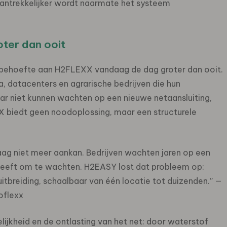
aantrekkelijker wordt naarmate het systeem
ter dan ooit
ktbehoefte aan H2FLEXX vandaag de dag groter dan ooit.
ra, datacenters en agrarische bedrijven die hun
ar niet kunnen wachten op een nieuwe netaansluiting,
 biedt geen noodoplossing, maar een structurele
raag niet meer aankan. Bedrijven wachten jaren op een
jd heeft om te wachten. H2EASY lost dat probleem op:
tbreiding, schaalbaar van één locatie tot duizenden.” —
oflexx
lijkheid en de ontlasting van het net: door waterstof