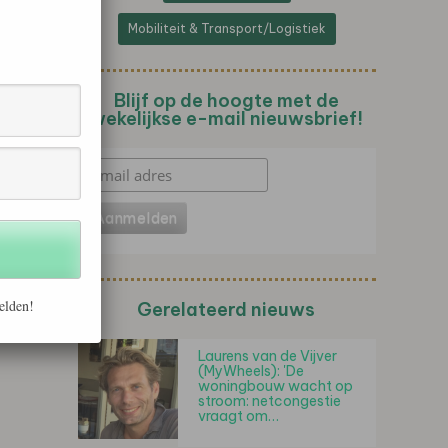
Mobiliteit & Transport/Logistiek
Blijf op de hoogte met de
wekelijkse e-mail nieuwsbrief!
elden!
Gerelateerd nieuws
Laurens van de Vijver
(MyWheels): 'De
woningbouw wacht op
stroom: netcongestie
vraagt om…