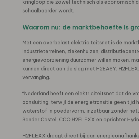
kringloop die zowel technisch als economisch 
schaalbaarder wordt.
Waarom nu: de marktbehoefte is gro
Met een overbelast elektriciteitsnet is de mar
Industrieterreinen, ziekenhuizen, distributiecent
energievoorziening duurzamer willen maken, ma
kunnen direct aan de slag met H2EASY. H2FLEXX
vervanging.
“Nederland heeft een elektriciteitsnet dat de v
aansluiting, terwijl de energietransitie geen ti
waterstof in poedervorm, inzetbaar zonder netui
Sander Castel, CCO H2FLEXX en oprichter Hydr
H2FLEXX draagt ​​direct bij aan energieonafhanke