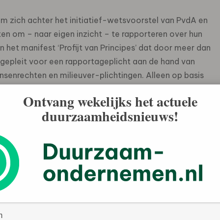
n om zich achter het initiatief-wetsvoorstel van PvdA en
ten om – naar eigen inzicht – te rapporteren over hun
 In het manifest ‘Profijt van Principes’ dat door meer dan
st gepleit voor een rapportageplicht aan de hand van
enrechten en milieuver-plichtingen. Alleen op basis
n bewuste keuzen maken bij de aankoop van producten.
Ontvang wekelijks het actuele
ormatie beschikbaar is. Het kabinet heeft slechts om
duurzaamheidsnieuws!
aglegging.
e termijn visie op de verantwoordelijkheid van
n voor mens en milieu, met name in de product- en
ationaal van aard is. De Verenigde Naties buigen zich
opererende bedrijven. Het kabinet zegt daarover niets,
eving van mensenrechten. Ook blijft absoluut onduidelijk
ke organisaties in ontwikkelingslanden wil betrekken en