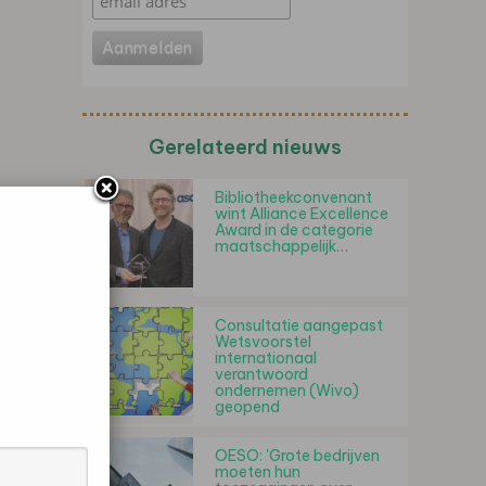
Gerelateerd nieuws
Bibliotheekconvenant
wint Alliance Excellence
Award in de categorie
maatschappelijk…
Consultatie aangepast
Wetsvoorstel
internationaal
verantwoord
ondernemen (Wivo)
geopend
OESO: 'Grote bedrijven
moeten hun