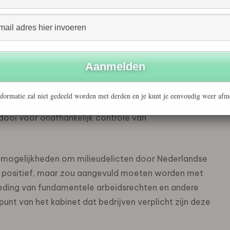
ondernemen in deze landen bevorderen wil steunen.
ijn onder meer de verplichting tot naleving van de
jheid, non- discriminatie van werknemers en geen
an milieudelicten in het buitenland.
erantwoord inkoopbeleid zijn positief maar absoluut
formatie zal niet gedeeld worden met derden en je kunt je eenvoudig weer afm
e kunnen beoordelen. Ook ontbreekt een
ooi voor onafhankelijk controle van
e mogelijkheden om milieudelicten door Nederlandse
n is positief, maar zou aangevuld moeten worden met
reding van fundamentele arbeidsrechten en andere
unt van het kabinet dat bedrijven verplicht zijn deze