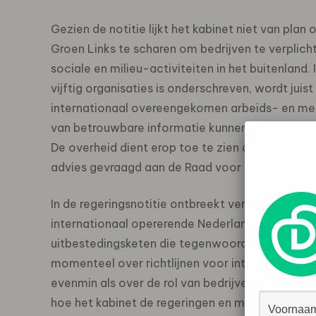
Gezien de notitie lijkt het kabinet niet van pla
Groen Links te scharen om bedrijven te verplich
sociale en milieu-activiteiten in het buitenland.
vijftig organisaties is onderschreven, wordt jui
internationaal overeengekomen arbeids- en mens
van betrouwbare informatie kunnen consumente
De overheid dient erop toe te zien dat deze inf
advies gevraagd aan de Raad voor de Jaarversl
In de regeringsnotitie ontbreekt verder een lang
internationaal opererende Nederlandse bedrijve
uitbestedingsketen die tegenwoordig vaak intern
momenteel over richtlijnen voor internationaal 
evenmin als over de rol van bedrijven bij de nal
hoe het kabinet de regeringen en maatschappelij