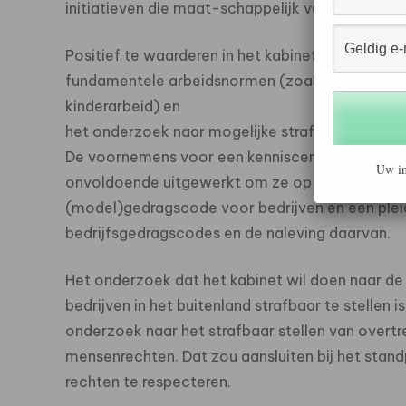
initiatieven die maat-schappelijk verantwoord 
Positief te waarderen in het kabinetsstandpunt z
fundamentele arbeidsnormen (zoals vakbondsvri
kinderarbeid) en
het onderzoek naar mogelijke strafbaarstelling v
De voornemens voor een kenniscentrum en een v
Uw in
onvoldoende uitgewerkt om ze op hun waarde t
(model)gedragscode voor bedrijven en een pleid
bedrijfsgedragscodes en de naleving daarvan.
Het onderzoek dat het kabinet wil doen naar d
bedrijven in het buitenland strafbaar te stelle
onderzoek naar het strafbaar stellen van overt
mensenrechten. Dat zou aansluiten bij het standp
rechten te respecteren.