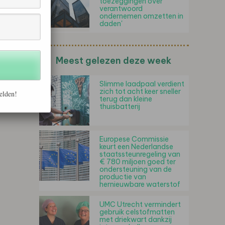
toezeggingen over
verantwoord
ondernemen omzetten in
daden'
Meest gelezen deze week
Slimme laadpaal verdient
zich tot acht keer sneller
elden!
terug dan kleine
thuisbatterij
Europese Commissie
keurt een Nederlandse
staatssteunregeling van
€ 780 miljoen goed ter
ondersteuning van de
productie van
hernieuwbare waterstof
UMC Utrecht vermindert
gebruik celstofmatten
met driekwart dankzij