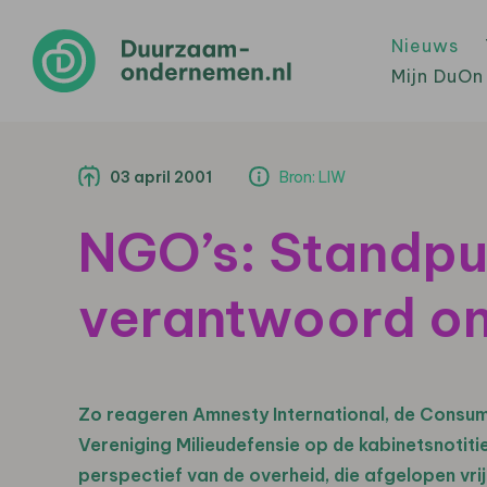
Nieuws
Mijn DuOn
03 april 2001
Bron: LIW
NGO’s: Standpu
verantwoord on
Zo reageren Amnesty International, de Consum
Vereniging Milieudefensie op de kabinetsnoti
perspectief van de overheid, die afgelopen vri