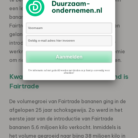
een leefbaar loon voor werknemers op
bananenplantages toegenomen. Zo heeft
Fairtrade diverse Leefbaar Loon instrumenten
gelanceerd. Voorbeelden hiervan zijn de
introductie van een Fairtrade basisloon voor
werknemers en de inzet van de Fairtrade premie
om richting een leefbaar loonniveau te komen.
Uw informatie zal niet gedeeld worden met derden en je kunt je eenvoudig weer
afmelden!
Kwart van de bananen in Nederland is
Fairtrade
De volumegroei van Fairtrade bananen ging in de
afgelopen 25 jaar schoksgewijs. Zo werd in het
eerste jaar van de introductie van Fairtrade
bananen 5,6 miljoen kilo verkocht. Inmiddels is
het volume gegroeid naar bijna 38 miljoen kilo in