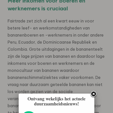
Meer inkomen voor boeren en
werknemers is cruciaal
Fairtrade zet zich al een kwart eeuw in voor
betere leef- en werkomstandigheden van
bananenboeren en -werknemers in onder andere
Peru, Ecuador, de Dominicaanse Republiek en
Colombia. Grote uitdagingen in de bananenteelt
zijn de lage prijzen van bananen en daardoor lage
inkomens voor boeren en werknemers en de
monocultuur van bananen waardoor
bananenschimmelziektes vaker voorkomen. De
vraag naar duurzaam geteelde bananen kan niet
los worden gezien van de sociale
Ontvang wekelijks het actuele
verantwoordelijkheid van bedrijven om
duurzaamheidsnieuws!
bananenproducenten daar ook fatsoenlijk voor
te betalen. In de afgelopen jaren is de roep om