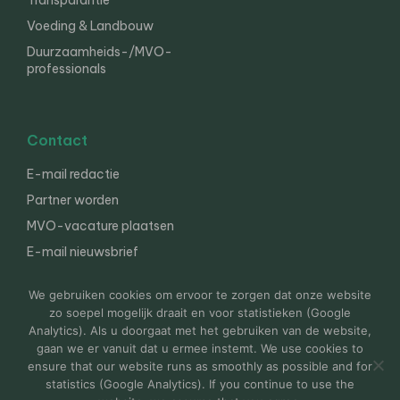
Transparantie
Voeding & Landbouw
Duurzaamheids-/MVO-
professionals
Contact
E-mail redactie
Partner worden
MVO-vacature plaatsen
E-mail nieuwsbrief
English
We gebruiken cookies om ervoor te zorgen dat onze website
zo soepel mogelijk draait en voor statistieken (Google
Analytics). Als u doorgaat met het gebruiken van de website,
gaan we er vanuit dat u ermee instemt. We use cookies to
© 2000-2026 Van der Molen EIS
Colofon
Disclaimer
ensure that our website runs as smoothly as possible and for
Privacy
statistics (Google Analytics). If you continue to use the