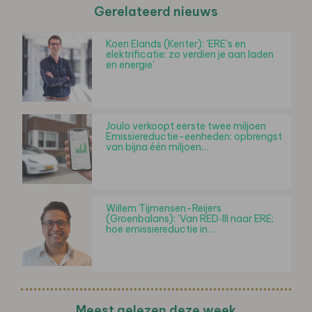
Gerelateerd nieuws
Koen Elands (Kenter): 'ERE’s en
elektrificatie: zo verdien je aan laden
en energie'
Joulo verkoopt eerste twee miljoen
Emissiereductie-eenheden: opbrengst
van bijna één miljoen…
Willem Tijmensen-Reijers
(Groenbalans): 'Van RED‑III naar ERE:
hoe emissiereductie in…
Meest gelezen deze week