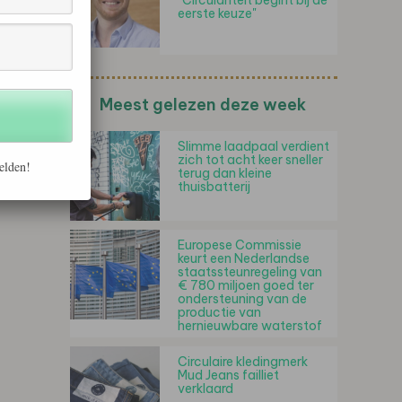
"Circulariteit begint bij de
eerste keuze"
Meest gelezen deze week
Slimme laadpaal verdient
zich tot acht keer sneller
elden!
terug dan kleine
thuisbatterij
Europese Commissie
keurt een Nederlandse
staatssteunregeling van
€ 780 miljoen goed ter
ondersteuning van de
productie van
hernieuwbare waterstof
Circulaire kledingmerk
Mud Jeans failliet
verklaard