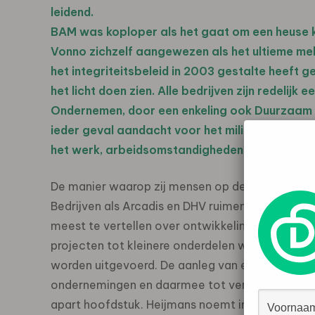
leidend.
BAM was koploper als het gaat om een heuse k
Vonno zichzelf aangewezen als het ultieme meld
het integriteitsbeleid in 2003 gestalte heeft g
het licht doen zien. Alle bedrijven zijn redeli
Ondernemen, door een enkeling ook Duurzaam 
ieder geval aandacht voor het milieu, de kwalit
het werk, arbeidsomstandigheden en gezondhe
De manier waarop zij mensen op de hoogte breng
Bedrijven als Arcadis en DHV ruimen een apart h
meest te vertellen over ontwikkelingssamenwerk
projecten tot kleinere onderdelen worden terugg
worden uitgevoerd. De aanleg van een brug of we
ondernemingen en daarmee tot versterking van
apart hoofdstuk. Heijmans noemt in diverse st