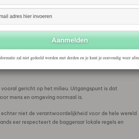
kst van het jaarverslag heen praktijkvoorbeelden van hoe
bij de Engelse dochter HBG UK wordt apart vermeld
et voorlichting aan de omgeving van bouwprojecten. Ook
len het licht doen zien.
besteed wel aandacht aan integriteit. Heijmans vermeldt
 de bouwplaats. Daar zit enige stijging in, maar dit komt
formatie zal niet gedeeld worden met derden en je kunt je eenvoudig weer afm
raannemers. Daarom eist Heijmans nu ook van zijn
 vooral gericht op het milieu. Uitgangspunt is dat
t voor mens en omgeving normaal is.
s echter niet de verantwoordelijkheid voor de hele wereld
 lands eer respecteert de baggeraar lokale regels en