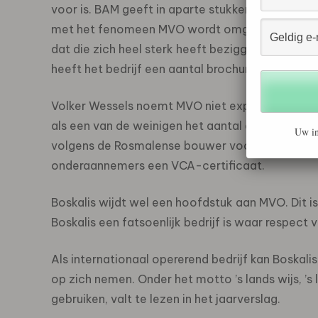
voor is. BAM geeft in aparte stukken door de te
met het fenomeen MVO wordt omgegaan. Alleen 
dat die zich heel sterk heeft beziggehouden m
heeft het bedrijf een aantal brochures voor scho
Volker Wessels noemt MVO niet expliciet, maar 
als een van de weinigen het aantal ongevallen op
Uw in
volgens de Rosmalense bouwer vooral door onde
onderaannemers een VCA-certificaat.
Boskalis wijdt wel een hoofdstuk aan MVO. Dit is
Boskalis een fatsoenlijk bedrijf is waar respec
Als internationaal opererend bedrijf kan Boskali
op zich nemen. Onder het motto ’s lands wijs, ’s
gebruiken, valt te lezen in het jaarverslag.