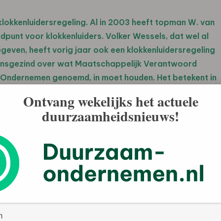
lokkenluidersregeling. Al in 2003 heeft topman W. van
punt voor klokkenluiders. Volker Wessels, dat wel al
egeven, heeft vorig jaar ook een klokkenluidersregeling
jk eensgezind over wat Maatschappelijk Verantwoord
Ondernemen genoemd, in moet houden. Het betekent in
eit van geleverde diensten of producten, veiligheid op
Ontvang wekelijks het actuele
id.
duurzaamheidsnieuws!
en van het MVO-beleid verschilt echter aanzienlijk.
oofdstuk in het jaarverslag in. Beide hebben ook het
ing. Zo beschrijft DHV hoe in Zuid-Afrika grote
ebracht die door de plaatselijke bevolking kunnen
g kan zo leiden tot de oprichting en groei van lokale
 de lokale economie. Heijmans en BAM hebben geen
ukken onderdelen van MVO zonder dat er één kapstok