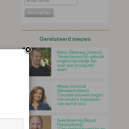
Gerelateerd nieuws
Robin Åkerberg (Visma):
'Verantwoord AI-gebruik
begint met eerlijk zijn
over wat je nog niet
weet'
Mirjam Schmüll
(Brokkenmákers):
‘Circulair bouwen begint
met anders toepassen
van wat er al is’
Auke Boerma (Royal
FloraHolland):