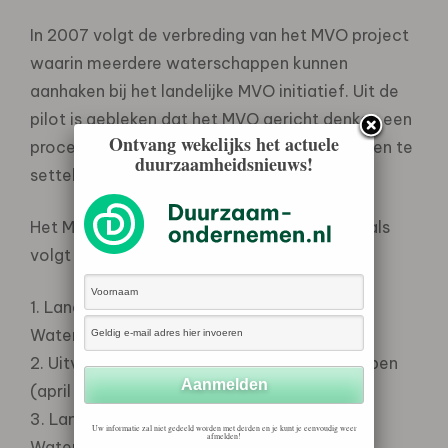
In 2007 volgt de verbreding van het MVO project
waarin meerdere waterschappen kunnen
aanhaken bij het landelijke MVO initiatief. Uit de
pilot is gebleken dat het MVO gericht denken een
Ontvang wekelijks het actuele
proces is dat tijd nodig heeft om te groeien en te
duurzaamheidsnieuws!
settelen binnen de organisatie.
Het MVO verbredingstraject in 2007 ziet er als
volgt uit:
1. Landelijke startbijeenkomst MVO
Waterschappen (22 maart 2007)
2. Uitvoering MVO scan nieuwe waterschappen
(april – augustus)
3. Landelijke najaarsbijeenkomst MVO
Uw informatie zal niet gedeeld worden met derden en je kunt je eenvoudig weer
afmelden!
Waterschappen (november/december)