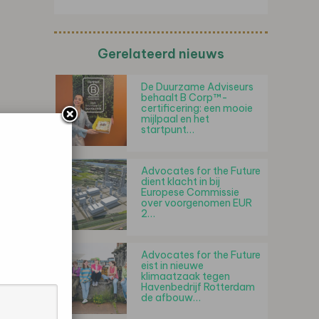
Gerelateerd nieuws
De Duurzame Adviseurs
behaalt B Corp™-
certificering: een mooie
mijlpaal en het
startpunt…
Advocates for the Future
dient klacht in bij
Europese Commissie
over voorgenomen EUR
2…
Advocates for the Future
eist in nieuwe
klimaatzaak tegen
Havenbedrijf Rotterdam
de afbouw…