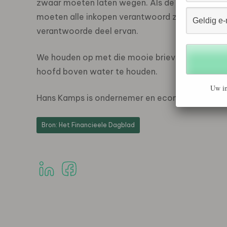
zwaar moeten laten wegen. Als de bedrijven een
moeten alle inkopen verantwoord zijn. Was gete
verantwoorde deel ervan.
We houden op met die mooie brieven. Zonde v
hoofd boven water te houden.
Uw in
Hans Kamps is ondernemer en econoom in Ams
Bron: Het Financieele Dagblad