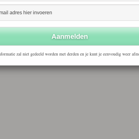
 doelstelling hebben, dan ook de overheid: in 2010
kend het mkb, althans het maatschappelijk
an alle bomen. We gaan duurzaam ondernemen. Om het
formatie zal niet gedeeld worden met derden en je kunt je eenvoudig weer afm
terdam.