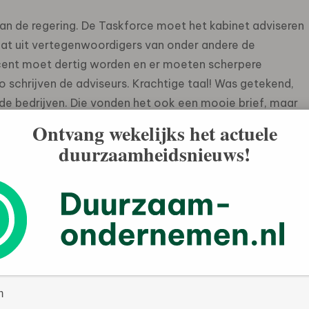
aan de regering. De Taskforce moet het kabinet adviseren
at uit vertegenwoordigers van onder andere de
ocent moet dertig worden en er moeten scherpere
 schrijven de adviseurs. Krachtige taal! Was getekend,
s de bedrijven. Die vonden het ook een mooie brief, maar
n de ogen van de ondernemers nog beter was. Die had als
Ontvang wekelijks het actuele
nenergie. Was getekend, de bedrijven en in het klein de
duurzaamheidsnieuws!
emers aan het kabinet en de collega’s. Ze maken zich
t milieu in het bijzonder. Zelf willen ze graag hun
 de uitstoot van schadelijke gassen te beperken en op
niet achterblijven. Duurzame investeringen van
 zullen vervuilende producten een opslag op de prijs
ar rol van inkoper duurzaamheid als selectiecriterium