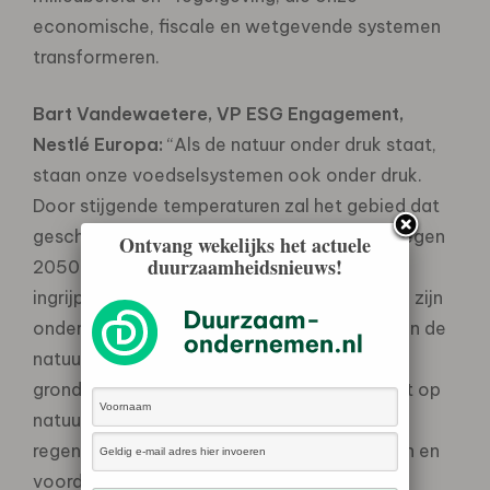
economische, fiscale en wetgevende systemen
transformeren.
Bart Vandewaetere, VP ESG Engagement,
Nestlé Europa:
“Als de natuur onder druk staat,
staan onze voedselsystemen ook onder druk.
Door stijgende temperaturen zal het gebied dat
geschikt is voor het verbouwen van koffie tegen
Ontvang wekelijks het actuele
duurzaamheidsnieuws!
2050 met wel 50% afnemen als we nu niet
ingrijpen. Natuurherstel en voedselzekerheid zijn
onderling afhankelijk – we zijn afhankelijk van de
natuur voor het produceren van onze
grondstoffen Implementatie van de EU-wet op
natuurherstel kan de overgang naar
regeneratieve landbouw in Europa versnellen en
voordelen opleveren voor boeren en hun