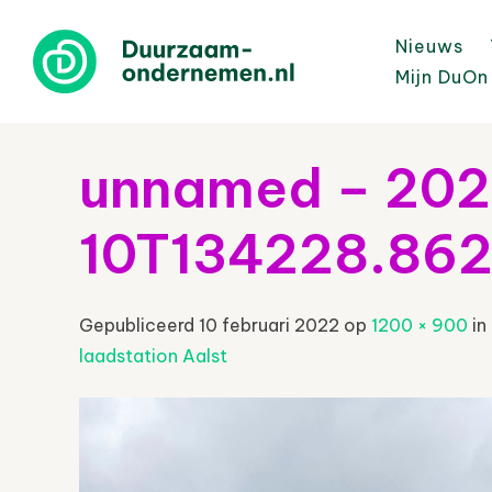
Nieuws
Mijn DuOn
unnamed – 20
10T134228.86
Gepubliceerd
10 februari 2022
op
1200 × 900
in
laadstation Aalst