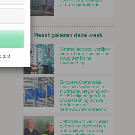
door netuitbreiding en
slimmer gebruik van…
Meest gelezen deze week
Slimme laadpaal verdient
zich tot acht keer sneller
elden!
terug dan kleine
thuisbatterij
Europese Commissie
keurt een Nederlandse
staatssteunregeling van
€ 780 miljoen goed ter
ondersteuning van de
productie van
hernieuwbare waterstof
UMC Utrecht vermindert
gebruik celstofmatten
met driekwart dankzij