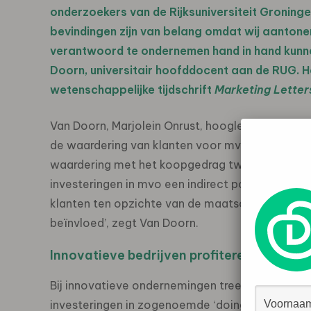
onderzoekers van de Rijksuniversiteit Gronin
bevindingen zijn van belang omdat wij aanton
verantwoord te ondernemen hand in hand kunnen
Doorn, universitair hoofddocent aan de RUG. H
wetenschappelijke tijdschrift
Marketing Letter
Van Doorn, Marjolein Onrust, hoogleraar Peter
de waardering van klanten voor mvo-initiatieve
waardering met het koopgedrag twee jaar later.
investeringen in mvo een indirect positief effect
klanten ten opzichte van de maatschappelijk v
beïnvloed’, zegt Van Doorn.
Innovatieve bedrijven profiteren het mees
Bij innovatieve ondernemingen treedt daarnaast
investeringen in zogenoemde ‘doing good’-initi