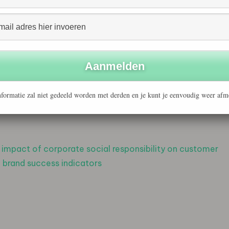
n de ogen van klanten leiden investeringen in doing good
verlening of producten. Een mooi voorbeeld is het
ie succesvol combineert met een ‘doing good’-
 profiteren extra van mvo-initiatieven, stelt Van
edrijven kunnen zich met hun maatschappelijke
formatie zal niet gedeeld worden met derden en je kunt je eenvoudig weer afm
markt. In Nederland kun je dan denken aan de relatieve
 impact of corporate social responsibility on customer
f brand success indicators