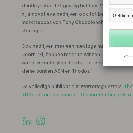
klantloyaliteit tot gevolg hebben. Van Doorn: ‘I
bij innovatieve bedrijven ook tot betere dienst
marktsucces van Tony Chocolonely, dat innovat
strategie.’
Ook bedrijven met een met lage naamsbekendheid
Doorn. ‘Zij hebben meer te winnen. Dergelijke b
Uw in
verantwoordelijkheid beter onderscheiden in de 
kleine banken ASN en Triodos.’
De volledige publicatie in
Marketing Letters
:
The
attitudes and retention – the moderating role o