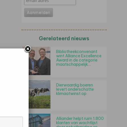
Gerelateerd nieuws
Bibliotheekconvenant
wint Alliance Excellence
Award in de categorie
maatschappelijk…
Dierwaardig boeren
levert onderschatte
klimaatwinst op
Alliander helpt ruim 1.800
klanten van wachtlijst