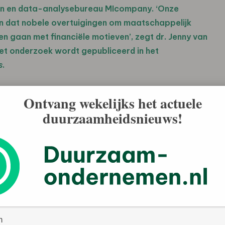
gen en data-analysebureau MIcompany. ‘Onze
en dat nobele overtuigingen om maatschappelijk
 gaan met financiële motieven’, zegt dr. Jenny van
et onderzoek wordt gepubliceerd in het
s
.
 Verhoef (RUG) en Marnix Bügel (MIcompany) analyseerden
Ontvang wekelijks het actuele
n van 93 merken uit 18 sectoren en vergeleken die
duurzaamheidsnieuws!
 Voor alle onderzochte bedrijven hebben de
 op de loyaliteit van klanten. ‘We zien dat de houding van
erantwoorde bedrijven onbewust positief wordt
t
 een extra, direct effect van mvo op, waardoor
atieven voor die groep zelfs een 12% hogere