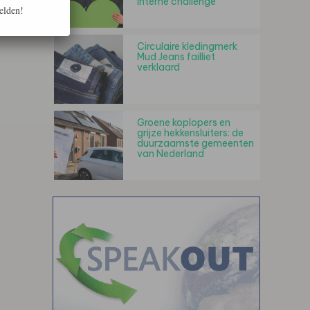
interne challenge
elden!
Circulaire kledingmerk
Mud Jeans failliet
verklaard
Groene koplopers en
grijze hekkensluiters: de
duurzaamste gemeenten
van Nederland