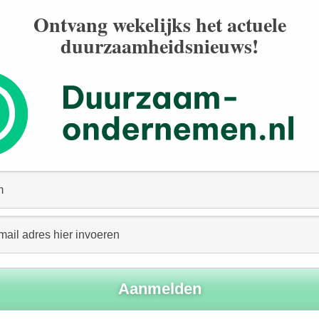
n (zoals groenboek, gedragscode, milieuverklaring,
Ontvang wekelijks het actuele
der het te weten, zo blijkt uit onderzoek, heeft 93%
duurzaamheidsnieuws!
atste twee jaar initiatieven genomen die vallen onder
is dus geen beperking voor toepassing van MVO bij de
wordt, neemt de kennis over MVO toe. Initiatieven ten
donaties) nemen eveneens toe naarmate de omvang
ef op het gebied van milieubeleid. Programma’s op het
te ondernemingen in 6% van de gevallen voor, en in 32%
rrein van MVO-conform management zijn grotere
ndernemingen.
dat de kleinste ondernemingen meer voorlichting krijgen
oophandel, in nauwe samenwerking met het ministerie
richt bij de lokale KvK’s. Eind 2004 waren er 24 loketten;