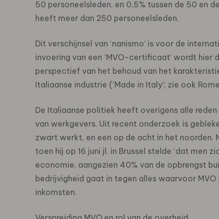
50 personeelsleden, en 0,5% tussen de 50 en de
heeft meer dan 250 personeelsleden.
Dit verschijnsel van ‘nanismo’ is voor de interna
invoering van een ‘MVO-certificaat’ wordt hier 
perspectief van het behoud van het karakteristi
Italiaanse industrie (‘Made in Italy’; zie ook Rom
De Italiaanse politiek heeft overigens alle re
van werkgevers. Uit recent onderzoek is gebleke
zwart werkt, en een op de acht in het noorden. MP
toen hij op 16 juni jl. in Brussel stelde ‘dat me
economie, aangezien 40% van de opbrengst buiten 
bedrijvigheid gaat in tegen alles waarvoor MVO 
inkomsten.
Verspreiding MVO en rol van de overheid