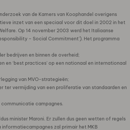
 onderzoek van de Kamers van Koophandel overigens
ieve inzet van een speciaal voor dit doel in 2002 in het
Welfare. Op 14 november 2003 werd het Italiaanse
esponsibility – Social Commitment’). Het programma
er bedrijven en binnen de overheid;
n en ‘best practices’ op een nationaal en internationaal
rlegging van MVO-strategieën;
 ter vermijding van een proliferatie van standaarden en
de communicatie campagnes.
aldus minister Maroni. Er zullen dus geen wetten of regels
ia informatiecampagnes zal primair het MKB