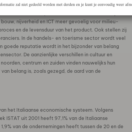
formatie zal niet gedeeld worden met derden en je kunt je eenvoudig weer afm
rumenten verschilt per economische sector. Zo zijn
bouw, nijverheid en ICT meer gevoelig voor milieu-
ces en de levensduur van het product. Ook stellen zij
ranciers. In de handels- en toerisme sector wordt veel
n goede reputatie wordt in het bijzonder van belang
ensector. De aanzienlijke verschillen in cultuur en
 noorden, centrum en zuiden vinden nauwelijks hun
 van belang is, zoals gezegd, de aard van de
van het Italiaanse economische systeem. Volgens
ek ISTAT uit 2001 heeft 97,1% van de Italiaanse
 1,9% van de ondernemingen heeft tussen de 20 en de