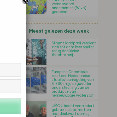
internationaal
verantwoord
ondernemen (Wivo)
geopend
Meest gelezen deze week
Slimme laadpaal verdient
zich tot acht keer sneller
terug dan kleine
thuisbatterij
Europese Commissie
keurt een Nederlandse
staatssteunregeling van
€ 780 miljoen goed ter
ondersteuning van de
productie van
hernieuwbare waterstof
UMC Utrecht vermindert
gebruik celstofmatten
met driekwart dankzij