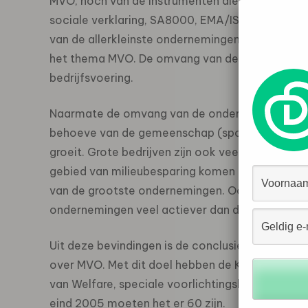
MVO, noch van de instrumenten die daarbij hore
sociale verklaring, SA8000, EMA/ISO 14001). Zon
van de allerkleinste ondernemingen echter de la
het thema MVO. De omvang van de onderneming 
bedrijfsvoering.
Naarmate de omvang van de onderneming groter 
behoeve van de gemeenschap (sponsorschap, 
groeit. Grote bedrijven zijn ook veel vaker acti
gebied van milieubesparing komen bij de kleins
van de grootste ondernemingen. Ook op het te
ondernemingen veel actiever dan de kleinere o
Uit deze bevindingen is de conclusie getrokken 
over MVO. Met dit doel hebben de Kamers van K
van Welfare, speciale voorlichtingsloketten inge
eind 2005 moeten het er 60 zijn.