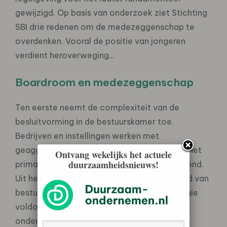
gewijzigd. Op basis van onderzoek ziet Stichting
SBI drie redenen om de medezeggenschap te
overdenken. Vooral de positie van jongeren
verdient heroverweging…
Boardroom en medezeggenschap
Ten eerste neemt de complexiteit van de
besluitvorming in de bestuurskamer toe.
Bedrijven en instellingen werken met
geaggregeerde gegevens en spreadsheets. Het
Ontvang wekelijks het actuele
duurzaamheidsnieuws!
primaire proces verschuift naar de achtergrond.
Uit het onderzoek blijkt dat een meerderheid van
bestuurders vindt dat het onderwerp strategie
voldoende wordt besproken met de
ondernemingsraad. Een meerderheid van de