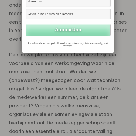
ondernemingsraden constateert dat ze juist
meer bij de strategie betrokken willen worden. In
een tijd waar complexiteit toeneemt en de crises
in een flink tempo voorbij komen is meer en beter
overleg noodzakelijk.
Uw informatie zal niet gedeeld worden met derden en je kunt je eenvoudig weer
afmelden!
De nieuwe platforms van arbeidsinzet zijn een
voorbeeld van een werkomgeving waarin de
mens niet centraal staat. Worden we
(onbewust?) meegezogen door wat technisch
mogelijk is? Volgen we alleen de algoritmes? Is
de medewerker een nummer, de klant een
prospect? Vragen als welke mensvisie,
organisatievisie en samenlevingsvisie staan
hierbij centraal. De medezeggenschap speelt
daarin een essentiële rol, als ‘countervailing