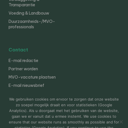
Transparantie
Voeding & Landbouw
Duurzaamheids-/MVO-
professionals
Contact
E-mail redactie
Partner worden
MVO-vacature plaatsen
E-mail nieuwsbrief
English
We gebruiken cookies om ervoor te zorgen dat onze website
zo soepel mogelijk draait en voor statistieken (Google
Analytics). Als u doorgaat met het gebruiken van de website,
gaan we er vanuit dat u ermee instemt. We use cookies to
© 2000-2026 Van der Molen EIS
Colofon
Disclaimer
ensure that our website runs as smoothly as possible and for
Privacy
statistics (Google Analytics). If you continue to use the