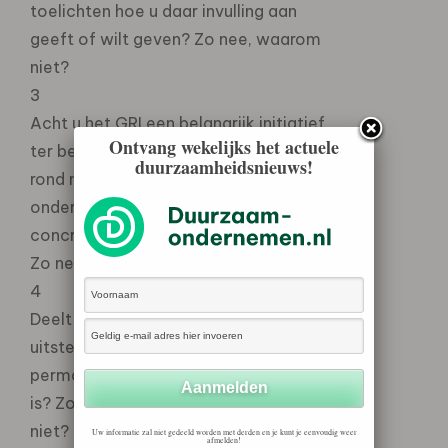
toelichten hoe u daar invulling aan
geeft of wilt geven? Zo nee, waarom
niet?
3
Acht u het GRI een belangrijk initiatief
Ontvang wekelijks het actuele
ter bevordering van de transparantie
duurzaamheidsnieuws!
rond maatschappelijk verantwoord
ondernemen? Zo ja, wilt u dit initiatief
concreet steunen en op welke wijze?
Zo nee, waarom niet?
4
Deelt u de mening dat Nederland een
uitstekende vestigingsplaats voor het
permanent secretariaat van het GRI
is? Zo ja, waarom? Zo nee, waarom
niet?
Uw informatie zal niet gedeeld worden met derden en je kunt je eenvoudig weer
afmelden!