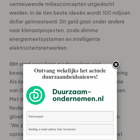
vernieuwende milieuconcepten uitgedacht
werden. In de tien beste ideeën wordt 100 miljoen
dollar geïnvesteerd. Dit geld gaat onder andere
naar klimaatprojecten, zoals slimme
energiemeetsystemen en intelligente
elektriciteitsnetwerken.
IBM start voor haar medewerkers een
Ontvang wekelijks het actuele
bewustzijnsprogramma over klimaatverandering.
duurzaamheidsnieuws!
Als kerstactie doet IBM mee aan de campagne
van Greenpeace voor één miljoen spaarlampen.
Met deze campagne stimuleert Greenpeace
Nederlanders om hun energieverslindende
gloeilampen te vervangen door spaarlampen.
“We zijn blij dat IBM ook haar medewerkers
oproept om in het dagelijks leven slimmer met