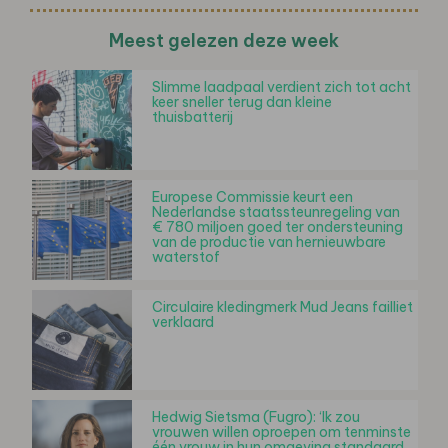
Meest gelezen deze week
Slimme laadpaal verdient zich tot acht
keer sneller terug dan kleine
thuisbatterij
Europese Commissie keurt een
Nederlandse staatssteunregeling van
€ 780 miljoen goed ter ondersteuning
van de productie van hernieuwbare
waterstof
Circulaire kledingmerk Mud Jeans failliet
verklaard
Hedwig Sietsma (Fugro): ‘Ik zou
vrouwen willen oproepen om tenminste
één vrouw in hun omgeving standaard