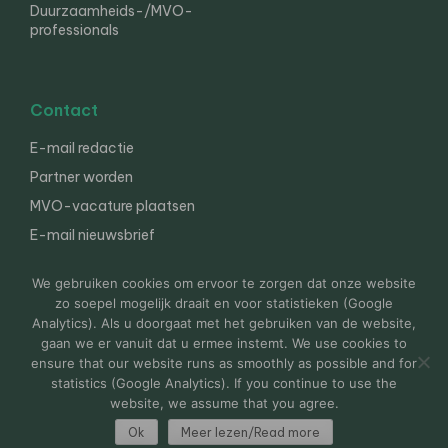
Duurzaamheids-/MVO-
professionals
Contact
E-mail redactie
Partner worden
MVO-vacature plaatsen
E-mail nieuwsbrief
English
We gebruiken cookies om ervoor te zorgen dat onze website
zo soepel mogelijk draait en voor statistieken (Google
Analytics). Als u doorgaat met het gebruiken van de website,
gaan we er vanuit dat u ermee instemt. We use cookies to
© 2000-2026 Van der Molen EIS
Colofon
Disclaimer
ensure that our website runs as smoothly as possible and for
Privacy
statistics (Google Analytics). If you continue to use the
website, we assume that you agree.
Ok
Meer lezen/Read more