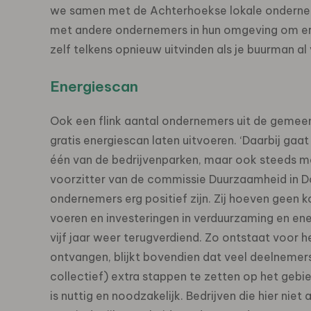
we samen met de Achterhoekse lokale ondernem
met andere ondernemers in hun omgeving om erv
zelf telkens opnieuw uitvinden als je buurman a
Energiescan
Ook een flink aantal ondernemers uit de gemee
gratis energiescan laten uitvoeren. ‘Daarbij gaa
één van de bedrijvenparken, maar ook steeds me
voorzitter van de commissie Duurzaamheid in Do
ondernemers erg positief zijn. Zij hoeven geen 
voeren en investeringen in verduurzaming en en
vijf jaar weer terugverdiend. Zo ontstaat voor he
ontvangen, blijkt bovendien dat veel deelnemers
collectief) extra stappen te zetten op het geb
is nuttig en noodzakelijk. Bedrijven die hier ni