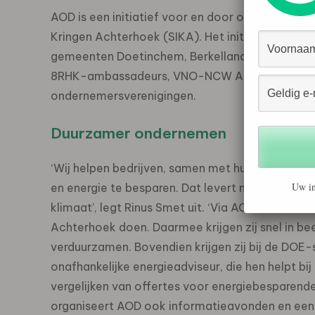
AOD is een initiatief voor en door ondernemers
Kringen Achterhoek (SIKA). Het initiatief wordt
gemeenten Doetinchem, Berkelland, Oost-Gelre, 
8RHK-ambassadeurs, VNO-NCW Achterhoek, Omg
ondernemersverenigingen.
Duurzamer ondernemen
‘Wij helpen bedrijven, samen met hun eigen lo
Uw in
en energie te besparen. Dat levert niet alleen v
klimaat’, legt Rinus Smet uit. ‘Via AOD kunnen
Achterhoek doen. Daarmee krijgen zij snel in bee
verduurzamen. Bovendien krijgen zij bij de DOE-
onafhankelijke energieadviseur, die hen helpt b
vergelijken van offertes voor energiebesparend
organiseert AOD ook informatieavonden en een