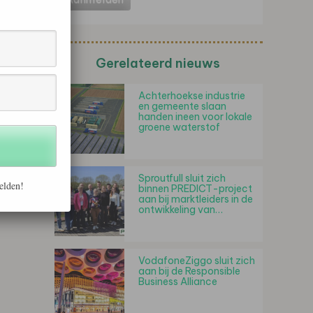
Gerelateerd nieuws
Achterhoekse industrie
en gemeente slaan
handen ineen voor lokale
groene waterstof
Sproutfull sluit zich
elden!
binnen PREDICT-project
aan bij marktleiders in de
ontwikkeling van…
VodafoneZiggo sluit zich
aan bij de Responsible
Business Alliance