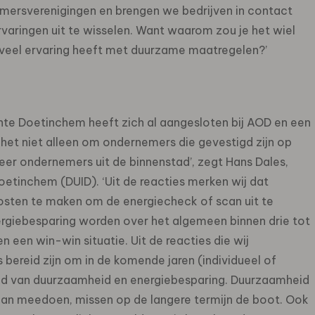
ersverenigingen en brengen we bedrijven in contact
aringen uit te wisselen. Want waarom zou je het wiel
l veel ervaring heeft met duurzame maatregelen?’
nte Doetinchem heeft zich al aangesloten bij AOD en een
t het niet alleen om ondernemers die gevestigd zijn op
er ondernemers uit de binnenstad’, zegt Hans Dales,
etinchem (DUID). ‘Uit de reacties merken wij dat
kosten te maken om de energiecheck of scan uit te
ergiebesparing worden over het algemeen binnen drie tot
n een win-win situatie. Uit de reacties die wij
 bereid zijn om in de komende jaren (individueel of
ied van duurzaamheid en energiebesparing. Duurzaamheid
et aan meedoen, missen op de langere termijn de boot. Ook