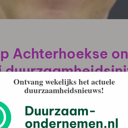
ep Achterhoekse o
ij duurzaamheidsini
Ontvang wekelijks het actuele
duurzaamheidsnieuws!
n zich in de afgelopen tweeënhalf jaar al aangesloten
aam (AOD). ‘Dit jaar willen we nog enkele honderden
en aan het initiatief’, vertelt projectleider Rinus Smet