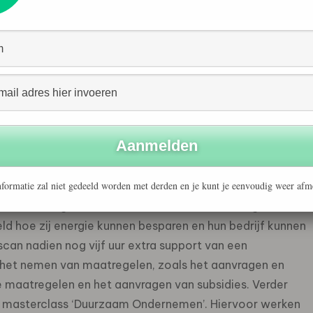
 dat is ontstaan vanuit de Samenwerkende Industriële
 ondersteund door de provincie Gelderland, de
Bronckhorst, Oude IJsselstreek en Winterswijk, de
evingsdienst Achterhoek en alle lokale
kale ondernemersvereniging, om duurzamer te ondernemen
formatie zal niet gedeeld worden met derden en je kunt je eenvoudig weer afm
oor hen voordeel op, maar draagt ook bij aan een beter
 ondernemers gratis en DOE-scan of de MKB Energiecheck
ld hoe zij energie kunnen besparen en hun bedrijf kunnen
scan nadien nog vijf uur extra support van een
ij het nemen van maatregelen, zoals het aanvragen en
e maatregelen en het aanvragen van subsidies. Verder
 masterclass ‘Duurzaam Ondernemen’. Hiervoor werken