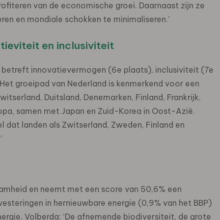
profiteren van de economische groei. Daarnaast zijn ze
ren en mondiale schokken te minimaliseren.’
viteit en inclusiviteit
betreft innovatievermogen (6e plaats), inclusiviteit (7e
 Het groeipad van Nederland is kenmerkend voor een
tserland, Duitsland, Denemarken, Finland, Frankrijk,
ropa, samen met Japan en Zuid-Korea in Oost-Azië.
l dat landen als Zwitserland, Zweden, Finland en
’
zaamheid en neemt met een score van 50,6% een
vesteringen in hernieuwbare energie (0,9% van het BBP)
rgie. Volberda: ‘De afnemende biodiversiteit, de grote