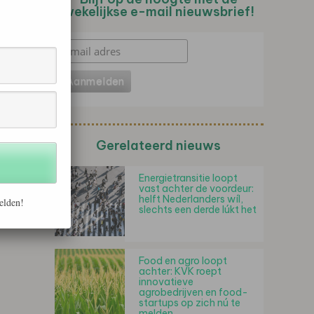
wekelijkse e-mail nieuwsbrief!
Gerelateerd nieuws
Energietransitie loopt
vast achter de voordeur:
helft Nederlanders wíl,
elden!
slechts een derde lúkt het
Food en agro loopt
achter: KVK roept
innovatieve
agrobedrijven en food-
startups op zich nú te
melden