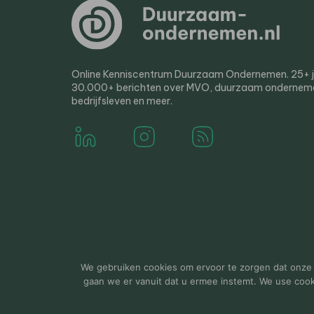
Online Kenniscentrum Duurzaam Ondernemen. 25+ jaa
30.000+ berichten over MVO, duurzaam ondernem
bedrijfsleven en meer.
© 2000-2026 Van der Molen EIS
Colofon
Disclaim
We gebruiken cookies om ervoor te zorgen dat onze w
gaan we er vanuit dat u ermee instemt. We use cookie