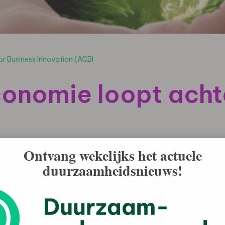
r Business Innovation (ACBI
onomie loopt acht
Ontvang wekelijks het actuele
duurzaamheidsnieuws!
nationale koplopers op het gebied van innovatie en
bied van duurzaamheid. Dat blijkt uit het Future of
Forum (WEF). Het Amsterdam Centre for Business
van de UvA is partner van het WEF en verzamelde de