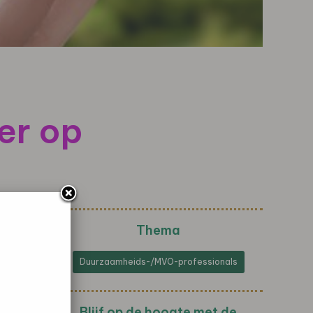
er op
Thema
Duurzaamheids-/MVO-professionals
Blijf op de hoogte met de