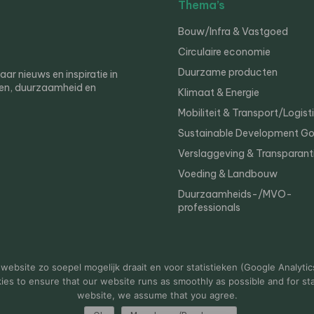
Thema’s
Bouw/Infra & Vastgoed
Circulaire economie
Duurzame producten
r nieuws en inspiratie in
en, duurzaamheid en
Klimaat & Energie
Mobiliteit & Transport/Logist
Sustainable Development Go
Verslaggeving & Transparant
Voeding & Landbouw
Duurzaamheids-/MVO-
professionals
er
Privacy
ebsite zo soepel mogelijk draait en voor statistieken (Google Analytic
s to ensure that our website runs as smoothly as possible and for stat
website, we assume that you agree.