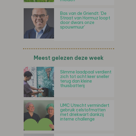
Bas van de Griendt: 'De
Straat van Hormuz loopt
door dwars onze
spouwmuur'
Meest gelezen deze week
Slimme laadpaal verdient
zich tot acht keer sneller
terug dan kleine
thuisbatterij
UMC Utrecht vermindert
gebruik celstofmatten
met driekwart dankzij
interne challenge