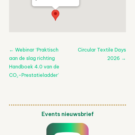
-
Post
←
Webinar ‘Praktisch
Circular Textile Days
navigatie
aan de slag richting
2026
→
Handboek 4.0 van de
CO₂-Prestatieladder’
Events nieuwsbrief