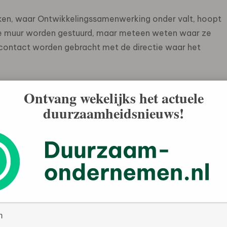
aken, waar Ontwikkelingssamenwerking onder valt, hoopt
r de muur worden gestuurd, maar meteen weten waar ze
 contact worden gebracht met de directie waar het
samenwerking zei vorige week bij een bijeenkomst over
Ontvang wekelijks het actuele
t het aantal van vijftig projecten hoger is dan
duurzaamheidsnieuws!
inister gepleit voor een grotere rol van private partijen
 scan met vijftien criteria gelanceerd waarmee bedrijven
omt voor subsidie. Zo dienen hulpprojecten onder meer
nniumdoelstellingen. Hierin is in 2000 onder meer
 te hebben tot onderwijs, mensen de beschikking
t aantal mensen dat honger lijdt moet zijn gehalveerd.