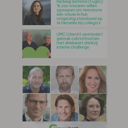
Hedwig Sietsma (Fugro):
‘Ik zou vrouwen willen
oproepen om tenminste
één vrouw in hun
omgeving standaard op
te hemelen bij collega’s’
UMC Utrecht vermindert
gebruik celstofmatten
met driekwart dankzij
interne challenge