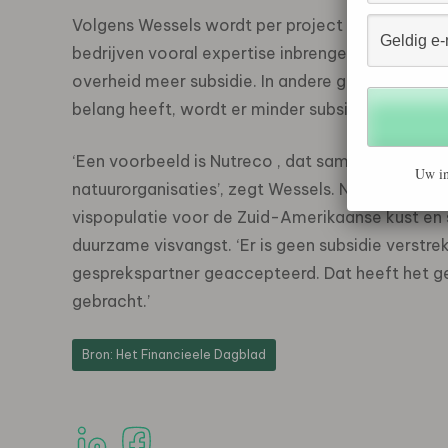
Volgens Wessels wordt per project bekeken hoe d
bedrijven vooral expertise inbrengen om bijvoor
overheid meer subsidie. In andere gevallen waarb
belang heeft, wordt er minder subsidie verstrekt
‘Een voorbeeld is Nutreco , dat samen met ons in
Uw in
natuurorganisaties’, zegt Wessels. Nutreco is vo
vispopulatie voor de Zuid-Amerikaanse kust en 
duurzame visvangst. ‘Er is geen subsidie verstrek
gesprekspartner geaccepteerd. Dat heeft het ge
gebracht.’
Bron: Het Financieele Dagblad