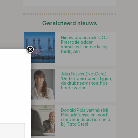
Gerelateerd nieuws
Nieuw onderzoek: CO₂-
Prestatieladder
stimuleert innovatie bij
bedrijven
Julia Fessler (NetCero):
'De temperaturen stijgen,
de druk neemt toe: hoe
hard zweten…
Donald Pols vertrekt bij
Milieudefensie en wordt
directeur duurzaamheid
bij Tata Steel