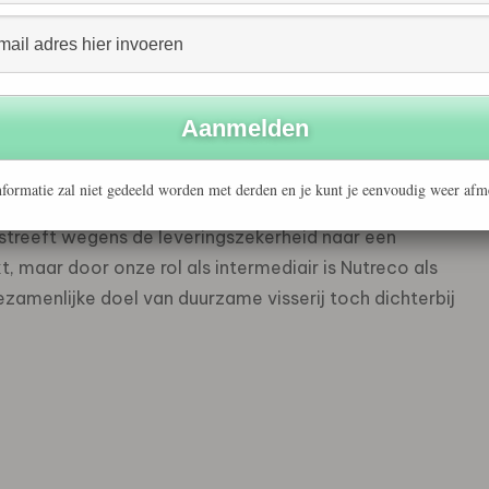
e financiering wordt ingevuld. Bij projecten waar
beeld voor drinkwaterverbetering te zorgen, verstrekt de
ij het bedrijf naast de geboden hulp zelf een financieel
.
 gesprek is gegaan met Peru, lokale visserijbedrijven en
formatie zal niet gedeeld worden met derden en je kunt je eenvoudig weer afm
or de productie van vismeel afhankelijk van de
streeft wegens de leveringszekerheid naar een
t, maar door onze rol als intermediair is Nutreco als
zamenlijke doel van duurzame visserij toch dichterbij