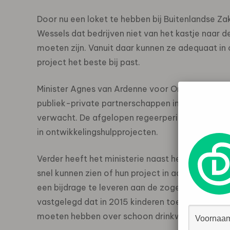
Door nu een loket te hebben bij Buitenlandse Z
Wessels dat bedrijven niet van het kastje naa
moeten zijn. Vanuit daar kunnen ze adequaat in
project het beste bij past.
Minister Agnes van Ardenne voor Ontwikkelings
publiek-private partnerschappen in Rotterdam da
verwacht. De afgelopen regeerperiode heeft de m
in ontwikkelingshulpprojecten.
Verder heeft het ministerie naast het loket een
snel kunnen zien of hun project in aanmerking k
een bijdrage te leveren aan de zogenoemde mille
vastgelegd dat in 2015 kinderen toegang dienen
moeten hebben over schoon drinkwater en dat he