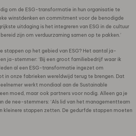
ig om de ESG-transformatie in hun organisatie te
ssieke winstdenken en commitment voor de benodigde
ijkste uitdaging is het integreren van ESG in de cultuur
e bereid zijn om verduurzaming samen op te pakken.’
e stappen op het gebied van ESG? Het aantal ja-
Een ja-stemmer: ‘Bij een groot familiebedrijf waar ik
leden al een ESG-transformatie ingezet om
t in onze fabrieken wereldwijd terug te brengen. Dat
 deelnemer werkt mondiaal aan de Sustainable
leen moed, maar ook partners voor nodig. Alleen ga je
 van de nee-stemmers: ‘Als lid van het managementteam
en kleinere stappen zetten. De gedurfde stappen moeten