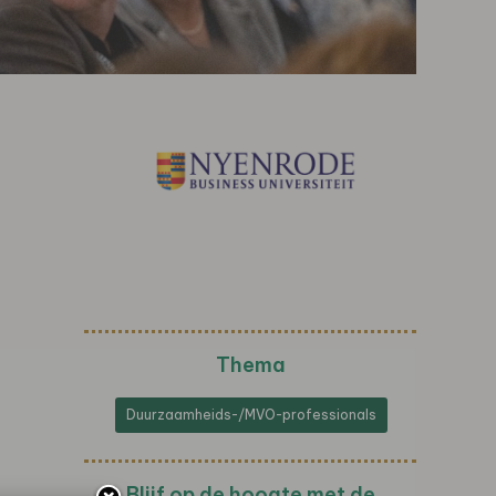
Thema
Duurzaamheids-/MVO-professionals
Blijf op de hoogte met de