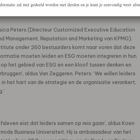
formatie zal niet gedeeld worden met derden en je kunt je eenvoudig weer afm
sica Peters (Directeur Customized Executive Education
and Management, Reputation and Marketing van KPMG).
stitute onder 260 bestuurders komt naar voren dat deze
ormatie moeten leiden en ESG moeten integreren in hun
at op het gebied van ESG en een kloof tussen denken en
rbruggen’, aldus Van Zeggeren. Peters: ‘We willen leiders
in het hart van de strategie en de organisatie verankert,
.’
fsleven eist dat leiders samen op reis gaan’, aldus Koen
rode Business Universiteit. Hij is ambassadeur van het