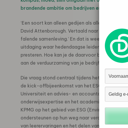
kompas, moed, slim omgaan met dilemma’s en de
brandende ambitie om bedrijven en de samenlevi
‘Een soort kan alleen gedijen als alles eromheen
David Attenborough. Vertaald naar de corporate 
falende samenleving.’ En dat is weer een uitsp
uitdaging waar hedendaagse leiders voor staan:
presteren. Hoe kan je de daarvoor benodigde tra
aan de verduurzaming van je bedrijfsvoering?
Die vraag stond centraal tijdens het symposium
de kick-offbijeenkomst van het ESG Innovation 
Universiteit en advies- en accountantsorganisa
onderwijsexpertise en het academisch onderzoe
KPMG op het gebied van ESG (Environment, Socia
ondersteunen op hun weg naar verduurzaming d
van leerervaringen en het delen van best practic