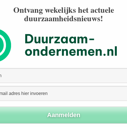
 zes sleutels voor een betere wereld: ‘Koester een
Ontvang wekelijks het actuele
ng weer tot volle bloei te brengen.’
duurzaamheidsnieuws!
 ook gedijt.’ Een uitspraak van bioloog en televisiemaker
biotoop: ‘Bedrijven kunnen niet succesvol zijn in een
raak van oud-Unilever-topman Paul Polman. Zie daar de
 de wereld beter maken om ook als bedrijf beter te
nsformatie in gang zetten en concreet invulling geven
 Act to Impact – Leading ESG Business Transformation:
Institute, een samenwerking tussen Nyenrode Business
tie
KPMG
. Het ESG Innovation Institute brengt de
k van Nyenrode samen met de kennis en ervaring van
l en Governance). Het instituut wil bedrijven
oor het bouwen van een community voor het uitwisselen
es.