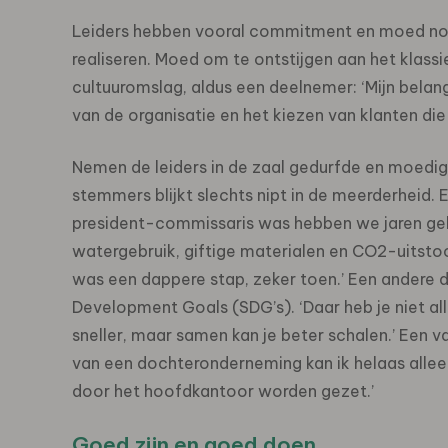
Leiders hebben vooral commitment en moed nod
realiseren. Moed om te ontstijgen aan het kla
cultuuromslag, aldus een deelnemer: ‘Mijn belangr
van de organisatie en het kiezen van klanten di
Nemen de leiders in de zaal gedurfde en moedig
stemmers blijkt slechts nipt in de meerderheid. 
president-commissaris was hebben we jaren ge
watergebruik, giftige materialen en CO2-uitstoo
was een dappere stap, zeker toen.’ Een andere
Development Goals (SDG’s). ‘Daar heb je niet al
sneller, maar samen kan je beter schalen.’ Een
van een dochteronderneming kan ik helaas alle
door het hoofdkantoor worden gezet.’
Goed zijn en goed doen