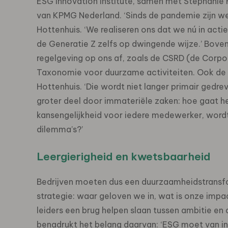
ESG Innovation Institute, samen met Stephanie 
van KPMG Nederland. ‘Sinds de pandemie zijn we
Hottenhuis. ‘We realiseren ons dat we nú in ac
de Generatie Z zelfs op dwingende wijze.’ Bove
regelgeving op ons af, zoals de CSRD (de Corpo
Taxonomie voor duurzame activiteiten. Ook de w
Hottenhuis. ‘Die wordt niet langer primair gedre
groter deel door immateriële zaken: hoe gaat he
kansengelijkheid voor iedere medewerker, wordt 
dilemma’s?’
Leergierigheid en kwetsbaarheid
Bedrijven moeten dus een duurzaamheidstransfor
strategie: waar geloven we in, wat is onze impa
leiders een brug helpen slaan tussen ambitie e
benadrukt het belang daarvan: ‘ESG moet van int