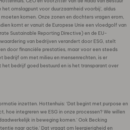
Hottenhuis, CEO en voorzitter van de Raad van Bestuur
 het omslagpunt voor duurzaamheid voorbij’, aldus
tie moeten komen. Onze zonen en dochters vragen erom,
ndien komt er vanuit de Europese Unie een vloedgolf van
rate Sustainable Reporting Directive) en de EU-
aardering van bedrijven verandert door ESG, stelt
ven door financiële prestaties, maar voor een steeds
t bedrijf om met milieu en mensenrechten, is er
het bedrijf goed bestuurd en is het transparant over
matie inzetten. Hottenhuis: ‘Dat begint met purpose en
ct, hoe integreren we ESG in onze processen? We willen
n daadwerkelijk in beweging komen.’ Ook Becking
entie naar actie.’ Dat vraagt om leergierigheid en