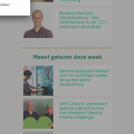
elden!
Roeland Vervloet
(Groenbalans): 'Van
ambitie naar actie, CO₂-
reductie in de praktijk'
Meest gelezen deze week
Slimme laadpaal verdient
zich tot acht keer sneller
terug dan kleine
thuisbatterij
UMC Utrecht vermindert
gebruik celstofmatten
met driekwart dankzij
interne challenge