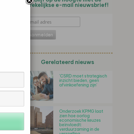
wekelijkse e-mail nieuwsbrief!
Gerelateerd nieuws
'CSRD moet strategisch
inzicht bieden, geen
afvinkoefening zijn'
Onderzoek KPMG laat
zien hoe oorlog
economische keuzes
beïnvloedt:
verduurzaming in de
versnelling