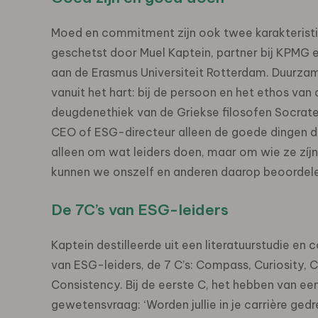
Moed en commitment zijn ook twee karakteristie
geschetst door Muel Kaptein, partner bij KPMG 
aan de Erasmus Universiteit Rotterdam. Duurzam
vanuit het hart: bij de persoon en het ethos van 
deugdenethiek van de Griekse filosofen Socrates,
CEO of ESG-directeur alleen de goede dingen do
alleen om wat leiders doen, maar om wie ze zíjn
kunnen we onszelf en anderen daarop beoordele
De 7C’s van ESG-leiders
Kaptein destilleerde uit een literatuurstudie e
van ESG-leiders, de 7 C’s: Compass, Curiosity,
Consistency. Bij de eerste C, het hebben van ee
gewetensvraag: ‘Worden jullie in je carrière ged