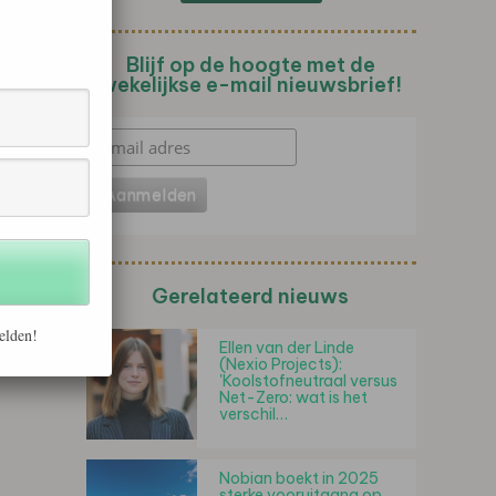
Blijf op de hoogte met de
wekelijkse e-mail nieuwsbrief!
Gerelateerd nieuws
elden!
Ellen van der Linde
(Nexio Projects):
'Koolstofneutraal versus
Net-Zero: wat is het
verschil…
Nobian boekt in 2025
sterke vooruitgang op