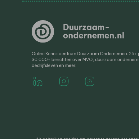
Online Kenniscentrum Duurzaam Ondernemen. 25+ jaa
30.000+ berichten over MVO, duurzaam ondernem
bedrijfsleven en meer.
© 2000-2026 Van der Molen EIS
Colofon
Disclaim