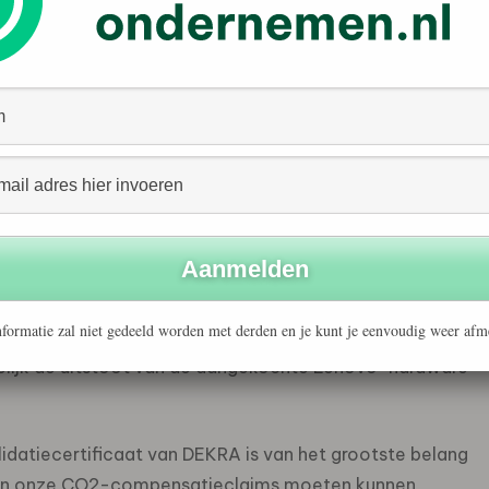
 test-, inspectie- en certificeringsorganisatie, is dit
elektronicafabrikant. DEKRA heeft het
uk grondig geëvalueerd, de nauwkeurigheid van de
ces van de service geverifieerd.
k in 2019 als proefproject in Scandinavië werd
pt bedrijven de koolstofuitstoot van hun Lenovo-
ische projecten die door de Verenigde Naties worden
lstofuitstoot voor de klant niet actief verlaagt, maar
stoot van elk aangekocht apparaat tijdens zijn
erekenen. Die koolstofimpact wordt dan duidelijk in
formatie zal niet gedeeld worden met derden en je kunt je eenvoudig weer afm
en bijdrage aan een door de klant geselecteerd
elijk de uitstoot van de aangekochte Lenovo-hardware
lidatiecertificaat van DEKRA is van het grootste belang
nten onze CO2-compensatieclaims moeten kunnen