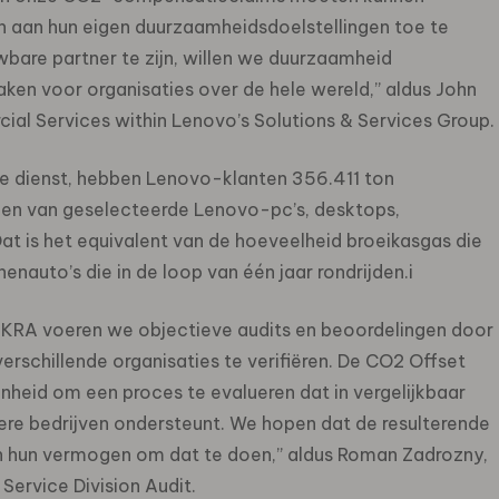
aan hun eigen duurzaamheidsdoelstellingen toe te
wbare partner te zijn, willen we duurzaamheid
ken voor organisaties over de hele wereld,” aldus John
ial Services within Lenovo’s Solutions & Services Group.
de dienst, hebben Lenovo-klanten 356.411 ton
en van geselecteerde Lenovo-pc’s, desktops,
at is het equivalent van de hoeveelheid broeikasgas die
auto’s die in de loop van één jaar rondrijden.i
EKRA voeren we objectieve audits en beoordelingen door
rschillende organisaties te verifiëren. De CO2 Offset
heid om een proces te evalueren dat in vergelijkbaar
re bedrijven ondersteunt. We hopen dat de resulterende
in hun vermogen om dat te doen,” aldus Roman Zadrozny,
ervice Division Audit.