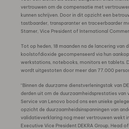
vertrouwen om de compensatie met vertrouwen 
kunnen schrijven. Door in dit opzicht een betrou
tastbaarder, transparanter en traceerbaarder ma
Stamer, Vice President of International Commerc
Tot op heden, 18 maanden na de lancering van 
koolstofdioxide gecompenseerd via hun aankop
werkstations, notebooks, monitors en tablets. D
wordt uitgestoten door meer dan 77.000 personen
“Binnen de duurzame dienstverleningstak van D
derden uit om de duurzaamheidsprestaties van ve
Service van Lenovo bood ons een unieke gelegen
opzicht de duurzaamheidsinspanningen van ande
validatieverklaring nog meer vertrouwen wekt 
Executive Vice President DEKRA Group, Head of S