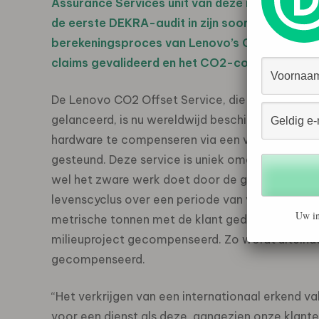
Assurance Services unit van deze internationale
de eerste DEKRA-audit in zijn soort voor een 
berekeningsproces van Lenovo’s CO2-voetafdr
claims gevalideerd en het CO2-compensatiepro
De Lenovo CO2 Offset Service, die oorspronkelij
gelanceerd, is nu wereldwijd beschikbaar en hel
hardware te compenseren via een van de ecolog
gesteund. Deze service is uniek omdat hij de koo
wel het zware werk doet door de gemiddelde uit
levenscyclus over een periode van vijf jaar te b
Uw in
metrische tonnen met de klant gedeeld en via e
milieuproject gecompenseerd. Zo wordt uiteind
gecompenseerd.
“Het verkrijgen van een internationaal erkend va
voor een dienst als deze, aangezien onze kla