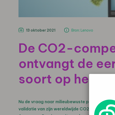
13 oktober 2021
Bron: Lenovo
De CO2-compen
ontvangt de eer
soort op het g
Nu de vraag naar milieubewuste producten en
validatie van zijn wereldwijde CO2-compensat