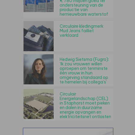
€ 780 miljoen goed ter
ondersteuning van de
productie van
hernieuwbare waterstof
Circulaire kledingmerk
Mud Jeans failliet
verklaard
Hedwig Sietsma (Fugro):
‘Ik zou vrouwen willen
oproepen om tenminste
één vrouw in hun
omgeving standaard op
te hemelen bij collega’s’
Circulair
Energielandschap (CEL)
in Staphorst moet pieken
en dalen in duurzame
energie opvangen en
elektriciteitsnet ontlasten