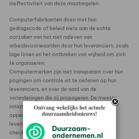
ineffectiviteit van deze maatregelen:
Computerfabrikanten doen met hun
gedragscode of beleid niets aan de echte
oorzaken van het niet naleven van
arbeidsvoorwaarden door hun leveranciers, zoals
lage lonen en het ontbreken van vrijheid om zich
te organiseren;
Computermerken zijn niet transparant over hun
pogingen om controle uit te oefenen op hun
leveranciers, en over de aard van de
veranderingen die zij propageren. De meeste
initiatieven van computermerken zijn
Ontvang wekelijks het actuele
duurzaamheidsnieuws!
oppervlakkig, raken alleen de eerstelijns
leveranciers en zijn gebaseerd op
checklistcontroles. De computermerken