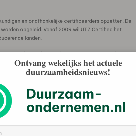
ndigen en onafhankelijke certificeerders opzetten. De
r worden opgeleid. Vanaf 2009 wil UTZ Certified het
ducerende landen.
van cacao uit Ivoorkust. Heinz verwerkt cacao onder
Ontvang wekelijks het actuele
 Ruijter, Venz en Kwatta. Ahold gebruikt cacao voor
duurzaamheidsnieuws!