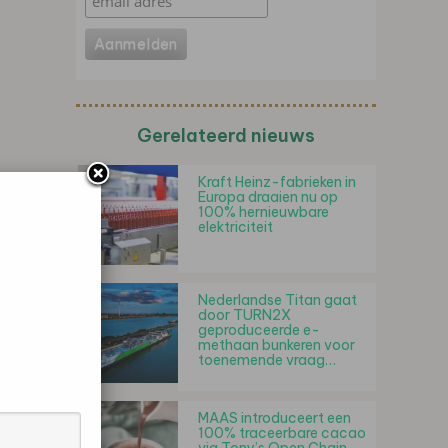
Gerelateerd nieuws
Kraft Heinz-fabrieken in
Europa draaien nu op
100% hernieuwbare
elektriciteit
Nederlandse Titan gaat
door TURN2X
geproduceerde e-
methaan bunkeren voor
toenemende vraag…
MAAS introduceert een
100% traceerbare cacao