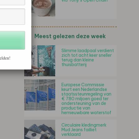
via Tony’s Open Chain
Meest gelezen deze week
Slimme laadpaal verdient
zich tot acht keer sneller
elden!
terug dan kleine
thuisbatterij
Europese Commissie
keurt een Nederlandse
staatssteunregeling van
€ 780 miljoen goed ter
ondersteuning van de
productie van
hernieuwbare waterstof
Circulaire kledingmerk
Mud Jeans failliet
verklaard