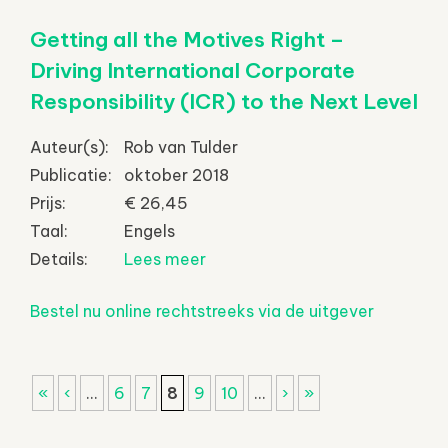
Getting all the Motives Right –
Driving International Corporate
Responsibility (ICR) to the Next Level
Auteur(s):
Rob van Tulder
Publicatie:
oktober 2018
Prijs:
€ 26,45
Taal:
Engels
Details:
Lees meer
Bestel nu online rechtstreeks via de uitgever
«
‹
...
6
7
8
9
10
...
›
»