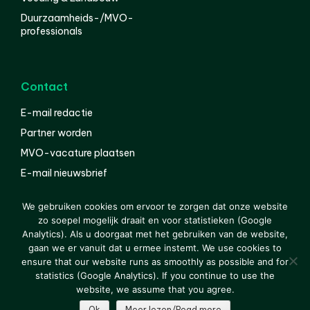
Duurzaamheids-/MVO-
professionals
Contact
E-mail redactie
Partner worden
MVO-vacature plaatsen
E-mail nieuwsbrief
English
We gebruiken cookies om ervoor te zorgen dat onze website
zo soepel mogelijk draait en voor statistieken (Google
Analytics). Als u doorgaat met het gebruiken van de website,
gaan we er vanuit dat u ermee instemt. We use cookies to
© 2000-2026 Van der Molen EIS
Colofon
Disclaimer
ensure that our website runs as smoothly as possible and for
Privacy
statistics (Google Analytics). If you continue to use the
website, we assume that you agree.
Ok
Meer lezen/Read more