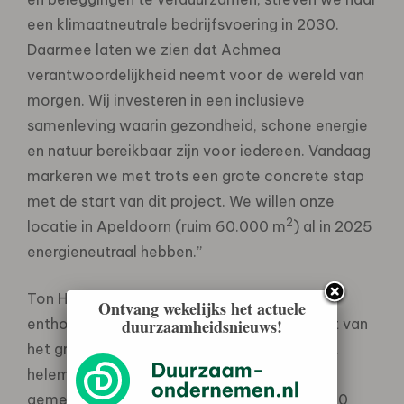
een klimaatneutrale bedrijfsvoering in 2030.
Daarmee laten we zien dat Achmea
verantwoordelijkheid neemt voor de wereld van
morgen. Wij investeren in een inclusieve
samenleving waarin gezondheid, schone energie
en natuur bereikbaar zijn voor iedereen. Vandaag
markeren we met trots een grote concrete stap
met de start van dit project. We willen onze
2
locatie in Apeldoorn (ruim 60.000 m
) al in 2025
energieneutraal hebben.”
Ton Heerts, burgemeester van Apeldoorn is
Ontvang wekelijks het actuele
enthousiast over het verduurzamingsproject van
duurzaamheidsnieuws!
het grootste bedrijf van Apeldoorn: “Dit sluit
helemaal aan bij onze ambities voor de hele
gemeente. Ons doel is dat Apeldoorn in 2050