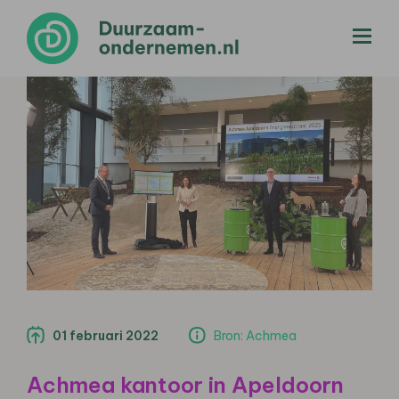
menu
01 februari 2022
Bron: Achmea
Achmea kantoor in Apeldoorn