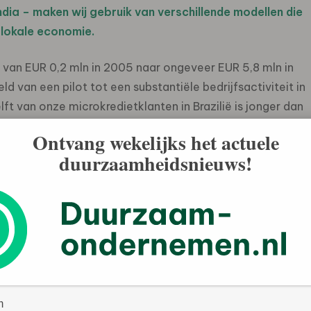
ndia – maken wij gebruik van verschillende modellen die
 lokale economie.
e van EUR 0,2 mln in 2005 naar ongeveer EUR 5,8 mln in
 van een pilot tot een substantiële bedrijfsactiviteit in
ft van onze microkredietklanten in Brazilië is jonger dan
ele leningen en groepsleningen vertegenwoordigen
Ontvang wekelijks het actuele
ing. Het aandeel vaste klanten is gelijk gebleven op 60%.
duurzaamheidsnieuws!
t onze activiteiten uit te breiden naar gebieden met lage
2006 waren er 78 microkredietagenten werkzaam vanuit
k. Wij verstrekken hier microkrediet aan
 lokale organisaties lenen de ontvangen gelden
achterstandsituatie. Door deze benadering combineren
norme netwerk van de betreffende intermediairs op het