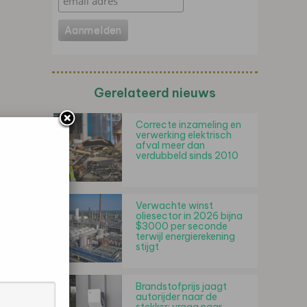
Gerelateerd nieuws
Correcte inzameling en
verwerking elektrisch
afval meer dan
verdubbeld sinds 2010
Verwachte winst
oliesector in 2026 bijna
$3000 per seconde
terwijl energierekening
stijgt
Brandstofprijs jaagt
autorijder naar de