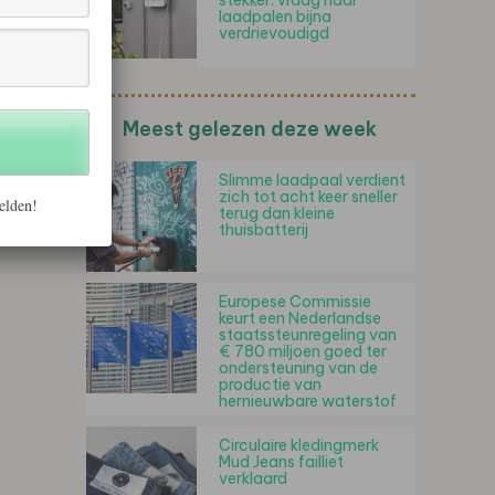
stekker: vraag naar
laadpalen bijna
verdrievoudigd
Meest gelezen deze week
Slimme laadpaal verdient
zich tot acht keer sneller
elden!
terug dan kleine
thuisbatterij
Europese Commissie
keurt een Nederlandse
staatssteunregeling van
€ 780 miljoen goed ter
ondersteuning van de
productie van
hernieuwbare waterstof
Circulaire kledingmerk
Mud Jeans failliet
verklaard