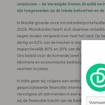
ontplooien – de Verenigde Staten, Brazilië en I
zijn toegesneden op de lokale behoeften en de
In Brazilië groeide onze microkredietportefeuill
2006. Microkrediet heeft zich daarmee ontwikkeld
negen steden verspreid over heel het land. De hel
dertig en 62% van de klanten is vrouw. Individu
respectievelijk 80% en 20% van de kredietverlen
Ons beleid voor de komende jaren is erop gerich
inkomens en economische bedrijvigheid. Eind 
veertien locaties.
In India gaan wij volgens een ander model te wer
gespecialiseerde financiële intermediairs. Deze
vervolgens uit aan mensen in een economische 
wij de financiële kracht van de bank met het e