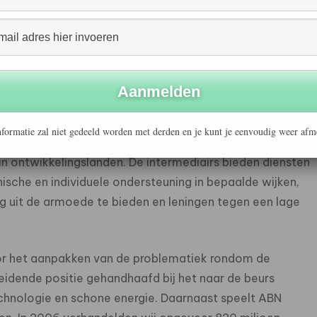
 26 organisaties in zes deelstaten is onze
id tot EUR 26,2 miljoen. Onze Indiase
 de start uit de kosten en zijn inmiddels winstgevend.
 intermediairs om kleine en startende bedrijfjes te
anse economie is een krediet van een paar honderd
te starten waarmee iemand een nieuw bestaan kan
formatie zal niet gedeeld worden met derden en je kunt je eenvoudig weer afm
n in de Verenigde Staten bedraagt doorgaans tussen
n ontwikkelingslanden. De intermediairs bieden diensten
ische en individuele ondersteuning in bepaalde wijken,
g uit de armoede te bieden en leningen tegen een lage
r het aanpakken van de problematiek rondom de
eidende positie gehandhaafd bij het naar de beurs
chnologie en schone energie. Daarnaast speelt ABN