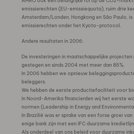
AMRO ook een belangrijke rol op de CO2-markte
emissierechten (EU-emissiequota), ruim drie keer
Amsterdam/Londen, Hongkong en São Paulo, is 
emissierechten onder het Kyoto-protocol.
Andere resultaten in 2006:
De investeringen in maatschappelijke projecten
gestegen en sinds 2004 met meer dan 85%.
In 2006 hebben we opnieuw beleggingsproducten
beleggers.
We hebben de eerste productiefaciliteit voor bi
In Noord-Amerika financierden wij het eerste 
normen (Leadership in Energy and Environmental 
In Brazilië was er sprake van een forse groei van 
enige bank zijn met een IFC duurzame kredietlijn
Als onderdeel van ons beleid voor duurzame ink