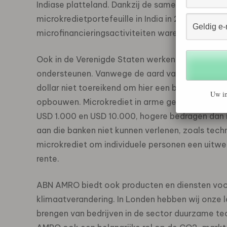
Indiase platteland. Dankzij de samenwerking met
microkredietportefeuille in India in 2006 gegroe
microfinancieringsactiviteiten waren een jaar na
Ook in de Verenigde Staten werken we samen met
ondersteunen. Vanwege de aard van de Amerika
dollar niet toereikend om hier een bedrijf op 
Uw in
opbouwen. Microkrediet in arme gemeenschappe
USD 1.000 en USD 10.000, hogere bedragen dan i
aan die banken niet kunnen verlenen, zoals techn
microkrediet om individuele personen een uitwe
rente.
ABN AMRO biedt ook producten en diensten voo
klimaatverandering. In Londen hebben wij onze l
brengen van bedrijven in de sector duurzame te