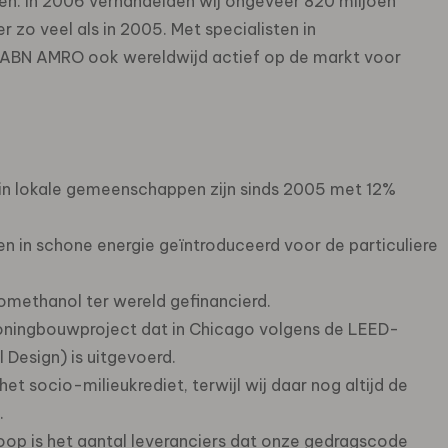
n. In 2006 verhandelden wij ongeveer 820 miljoen
 zo veel als in 2005. Met specialisten in
ABN AMRO ook wereldwijd actief op de markt voor
 in lokale gemeenschappen zijn sinds 2005 met 12%
 in schone energie geïntroduceerd voor de particuliere
omethanol ter wereld gefinancierd.
woningbouwproject dat in Chicago volgens de LEED-
Design) is uitgevoerd.
het socio-milieukrediet, terwijl wij daar nog altijd de
.
oop is het aantal leveranciers dat onze gedragscode