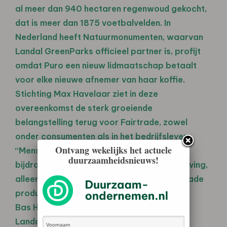
al meer dan 940 hectaren regenwoud gekocht,
dat is meer dan 1875 voetbalvelden. In
Nederland heeft Natuurmonumenten, waarvan
Landal GreenParks officieel partner is, profijt
omdat Puro een nieuw lidmaatschap betaalt
voor elke nieuwe afnemer van haar koffie.
Stichting Max Havelaar ziet in deze
overeenkomst de sterk groeiende
belangstelling terug voor Fairtrade, zowel
onder consumenten als in het bedrijfsleven.
Ontvang wekelijks het actuele
“Mensen realiseren zich dat zij zélf kunnen
duurzaamheidsnieuws!
bijdragen aan een rechtvaardiger samenleving,
alleen al door bewust te kiezen voor Fairtrade
producten”, aldus Femke Bijlhout.
Bas Hoogland, commercieel directeur van
Landal GreenParcs: “Maatschappelijk