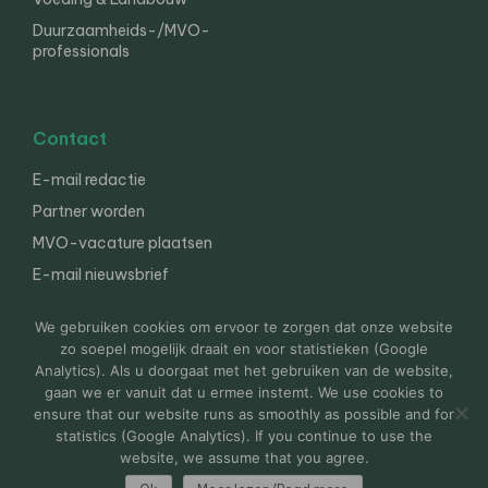
Duurzaamheids-/MVO-
professionals
Contact
E-mail redactie
Partner worden
MVO-vacature plaatsen
E-mail nieuwsbrief
English
We gebruiken cookies om ervoor te zorgen dat onze website
zo soepel mogelijk draait en voor statistieken (Google
Analytics). Als u doorgaat met het gebruiken van de website,
gaan we er vanuit dat u ermee instemt. We use cookies to
© 2000-2026 Van der Molen EIS
Colofon
Disclaimer
ensure that our website runs as smoothly as possible and for
Privacy
statistics (Google Analytics). If you continue to use the
website, we assume that you agree.