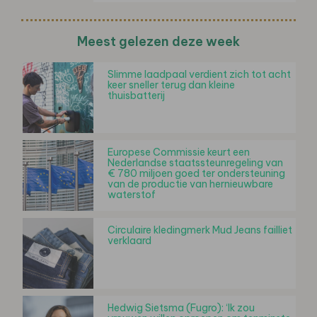
Meest gelezen deze week
Slimme laadpaal verdient zich tot acht
keer sneller terug dan kleine
thuisbatterij
Europese Commissie keurt een
Nederlandse staatssteunregeling van
€ 780 miljoen goed ter ondersteuning
van de productie van hernieuwbare
waterstof
Circulaire kledingmerk Mud Jeans failliet
verklaard
Hedwig Sietsma (Fugro): ‘Ik zou