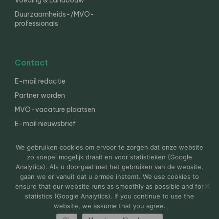
Voeding & Landbouw
Duurzaamheids-/MVO-
professionals
Contact
E-mail redactie
Partner worden
MVO-vacature plaatsen
E-mail nieuwsbrief
English
We gebruiken cookies om ervoor te zorgen dat onze website
zo soepel mogelijk draait en voor statistieken (Google
Analytics). Als u doorgaat met het gebruiken van de website,
gaan we er vanuit dat u ermee instemt. We use cookies to
© 2000-2026 Van der Molen EIS
Colofon
Disclaimer
ensure that our website runs as smoothly as possible and for
Privacy
statistics (Google Analytics). If you continue to use the
website, we assume that you agree.