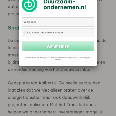
dat de financiering compleet wordt en het
project gerealiseerd kan worden.
Snelle eerste stap
De eerste financiering volgt in Zeeland vlot na de
lancering van het fonds. Daarmee wordt de
meerwaarde van het fonds direct zichtbaar:
Uw informatie zal niet gedeeld worden met derden en je kunt je eenvoudig weer
afmelden!
bijdragen aan oplossingen voor netcongestie en
de verduurzaming van het Zeeuwse mkb.
Gedeputeerde Aalberts: “De snelle eerste deal
laat zien dat we niet alleen praten over de
energietransitie, maar ook daadwerkelijk
projecten realiseren. Met het Transitiefonds
helpen we ondernemers investeringen mogelijk