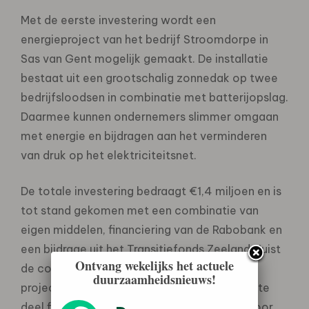
Met de eerste investering wordt een
energieproject van het bedrijf Stroomdorpe in
Sas van Gent mogelijk gemaakt. De installatie
bestaat uit een grootschalig zonnedak op twee
bedrijfsloodsen in combinatie met batterijopslag.
Daarmee kunnen ondernemers slimmer omgaan
met energie en bijdragen aan het verminderen
van druk op het elektriciteitsnet.
De totale investering bedraagt €1,4 miljoen en is
tot stand gekomen met een combinatie van
eigen middelen, financiering van de Rabobank en
een bijdrage uit het Transitiefonds Zeeland. Juist
Ontvang wekelijks het actuele
de combinatie van deze partijen maakt dit
duurzaamheidsnieuws!
project mogelijk: waar Rabobank het grootste
deel financiert, zorgt het Transitiefonds ervoor