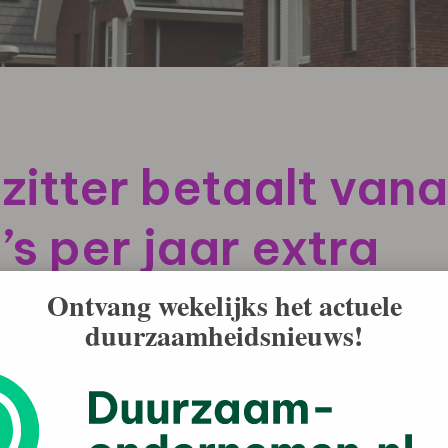
itter betaalt van
s per jaar extra
Ontvang wekelijks het actuele
duurzaamheidsnieuws!
er 1 januari 2027 stijgt de energierekening van een
 tot € 400 per jaar. Dat blijkt uit berekeningen van
arktstand. De stroomkosten stijgen met meer dan € 500
en hoger stroomverbruik.