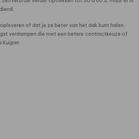
et zelfverbruik verder optrekken tot 50 à 60%, maar er is
diend.
pleveren of dat je ze beter van het dak kunt halen,
brengst verdampen die met een betere contractkeuze of
 Kuijper.