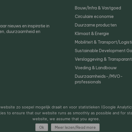
Bouw/Infra & Vastgoed
Circulaire economie
Duurzame producten
r nieuws en inspiratie in
en, duurzaamheid en
Klimaat & Energie
Mobiliteit & Transport/Logist
Sustainable Development Go
Verslaggeving & Transparant
Voeding & Landbouw
Duurzaamheids-/MVO-
professionals
er
Privacy
ebsite zo soepel mogelijk draait en voor statistieken (Google Analytic
s to ensure that our website runs as smoothly as possible and for stat
website, we assume that you agree.
Ok
Meer lezen/Read more