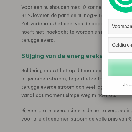
Voor een huishouden met 10 zonnepanelen, een 
35% leveren de panelen nu nog € 651 per jaar op
Zelfverbruik is het deel van de opgewekte zonne
hoeft niet ingekocht te worden en is daardoor 
teruggeleverd.
Stijging van de energierekening
Saldering maakt het op dit moment nog mogeli
afgenomen stroom, tegen hetzelfde tarief. Van
Uw in
teruggeleverde stroom dan veel lager is dan de
vanaf dat moment simpelweg minder op.
Bij veel grote leveranciers is de netto vergoedi
voor alle afgenomen stroom de volle prijs van €