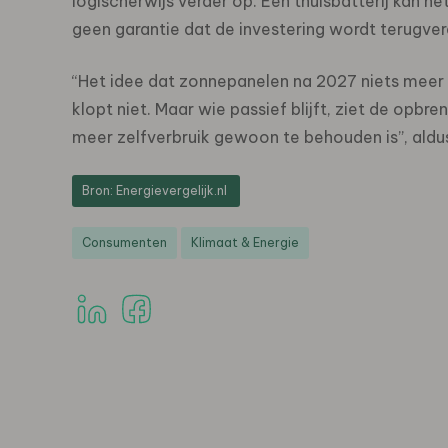
logischerwijs verder op. Een thuisbatterij kan h
geen garantie dat de investering wordt terugver
“Het idee dat zonnepanelen na 2027 niets meer o
klopt niet. Maar wie passief blijft, ziet de op
meer zelfverbruik gewoon te behouden is”, aldus
Bron: Energievergelijk.nl
Consumenten
Klimaat & Energie