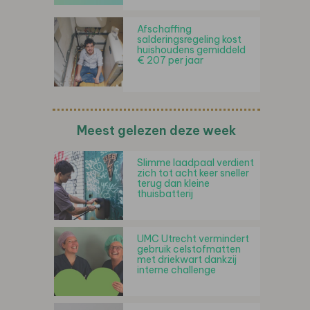
Afschaffing
salderingsregeling kost
huishoudens gemiddeld
€ 207 per jaar
Meest gelezen deze week
Slimme laadpaal verdient
zich tot acht keer sneller
terug dan kleine
thuisbatterij
UMC Utrecht vermindert
gebruik celstofmatten
met driekwart dankzij
interne challenge