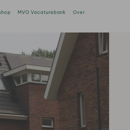
shop
MVO Vacaturebank
Over