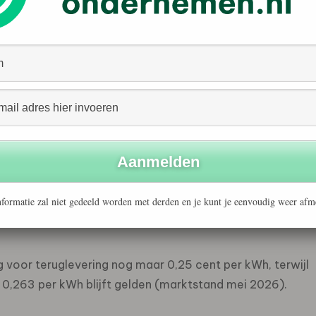
opwek van 3.650 kWh per jaar en een zelfverbruik van
. In 2027 is dat nog ongeveer € 342: bijna een halvering.
stroom dat direct in huis wordt gebruikt. Die stroom
in 2027 aanzienlijk meer waard dan stroom die wordt
jk om teruggeleverde zonnestroom weg te strepen tegen
af 2027 stopt dit. Omdat de vergoeding voor
formatie zal niet gedeeld worden met derden en je kunt je eenvoudig weer afm
 prijs voor ingekochte stroom, leveren zonnepanelen
ng voor teruglevering nog maar 0,25 cent per kWh, terwijl
 0,263 per kWh blijft gelden (marktstand mei 2026).