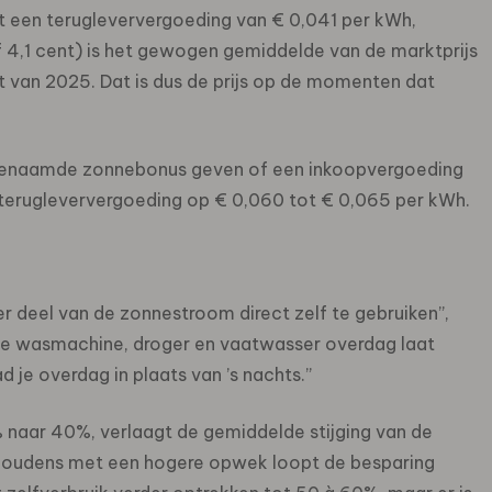
 een terugleververgoeding van € 0,041 per kWh,
f 4,1 cent) is het gewogen gemiddelde van de marktprijs
ft van 2025. Dat is dus de prijs op de momenten dat
zogenaamde zonnebonus geven of een inkoopvergoeding
 terugleververgoeding op € 0,060 tot € 0,065 per kWh.
r deel van de zonnestroom direct zelf te gebruiken”,
je de wasmachine, droger en vaatwasser overdag laat
d je overdag in plaats van ’s nachts.”
% naar 40%, verlaagt de gemiddelde stijging van de
shoudens met een hogere opwek loopt de besparing