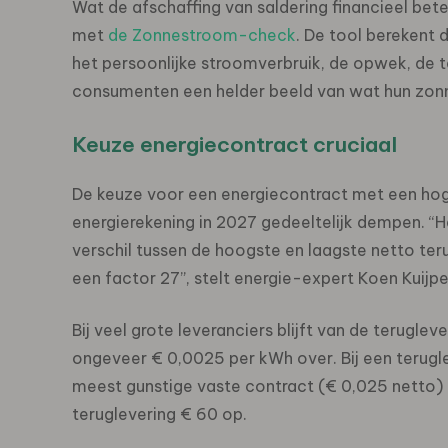
Wat de afschaffing van saldering financieel be
met
de Zonnestroom-check
. De tool berekent 
het persoonlijke stroomverbruik, de opwek, de t
consumenten een helder beeld van wat hun zonn
Keuze energiecontract cruciaal
De keuze voor een energiecontract met een hoge
energierekening in 2027 gedeeltelijk dempen. “H
verschil tussen de hoogste en laagste netto ter
een factor 27”, stelt energie-expert Koen Kuijpe
Bij veel grote leveranciers blijft van de terugl
ongeveer € 0,0025 per kWh over. Bij een terugle
meest gunstige vaste contract (€ 0,025 netto)
teruglevering € 60 op.