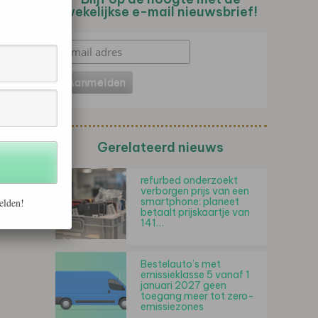
wekelijkse e-mail nieuwsbrief!
Gerelateerd nieuws
refurbed onderzoekt
verborgen prijs van een
smartphone: planeet
elden!
betaalt prijskaartje van
141…
Bestelauto’s met
emissieklasse 5 vanaf 1
januari 2027 geen
toegang meer tot zero-
emissiezones