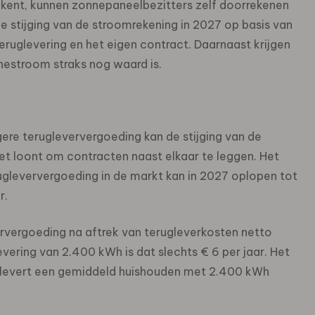
tekent, kunnen zonnepaneelbezitters zelf doorrekenen
de stijging van de stroomrekening in 2027 op basis van
eruglevering en het eigen contract. Daarnaast krijgen
estroom straks nog waard is.
re terugleververgoeding kan de stijging van de
et loont om contracten naast elkaar te leggen. Het
ugleververgoeding in de markt kan in 2027 oplopen tot
r.
eververgoeding na aftrek van terugleverkosten netto
vering van 2.400 kWh is dat slechts € 6 per jaar. Het
 levert een gemiddeld huishouden met 2.400 kWh