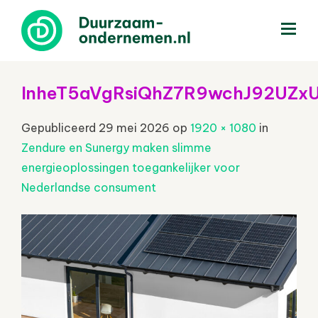
menu
InheT5aVgRsiQhZ7R9wchJ92UZx
Gepubliceerd
29 mei 2026
op
1920 × 1080
in
Zendure en Sunergy maken slimme
energieoplossingen toegankelijker voor
Nederlandse consument