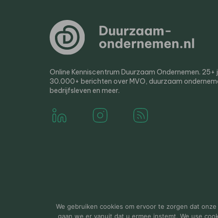
Online Kenniscentrum Duurzaam Ondernemen. 25+ jaa
30.000+ berichten over MVO, duurzaam ondernem
bedrijfsleven en meer.
© 2000-2026 Van der Molen EIS
Colofon
Disclaim
We gebruiken cookies om ervoor te zorgen dat onze w
gaan we er vanuit dat u ermee instemt. We use cookie