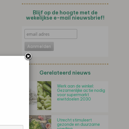
Blijf op de hoogte met de
wekelijkse e-mail nieuwsbrief!
Gerelateerd nieuws
Werk aan de winkel:
Gezamenlijke actie nodig
voor supermarkt
eiwitdoelen 2030
Utrecht stimuleert
gezonde en duurzame
voeding