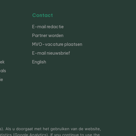
Contact
E-mail redactie
Partner worden
MVO-vacature plaatsen
E-mail nieuwsbrief
iek
English
als
ie
s). Als u doorgaat met het gebruiken van de website,
istics (Google Analytics). If you continue to use the