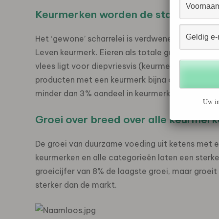
Keurmerken worden de standaard bij 
Het ‘gewone’ scharrelei is verdwenen uit de sc
Leven keurmerk. Eieren als totale groep heeft i
vlees ligt voor diepvriesvis (keurmerk ASC en M
producten met een keurmerk bijna op 100%. Opva
minder dan 3% aandeel in keurmerken.
Uw in
Groei over breed over alle keurmer
De groei van duurzame voeding uit ketens met e
keurmerken en alle categorieën laten een sterke
groeicijfer van 8% de laagste groei, maar groei
sterker dan de markt.