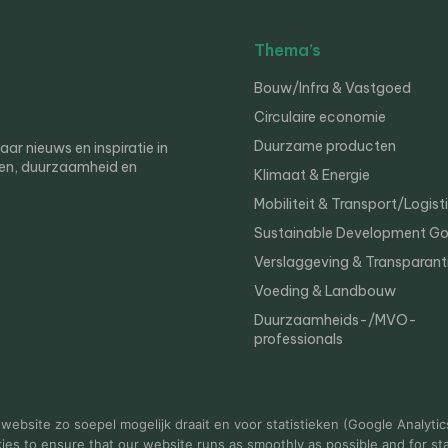
Thema’s
Bouw/Infra & Vastgoed
Circulaire economie
Duurzame producten
r nieuws en inspiratie in
en, duurzaamheid en
Klimaat & Energie
Mobiliteit & Transport/Logist
Sustainable Development Go
Verslaggeving & Transparant
Voeding & Landbouw
Duurzaamheids-/MVO-
professionals
er
Privacy
ebsite zo soepel mogelijk draait en voor statistieken (Google Analytic
s to ensure that our website runs as smoothly as possible and for stat