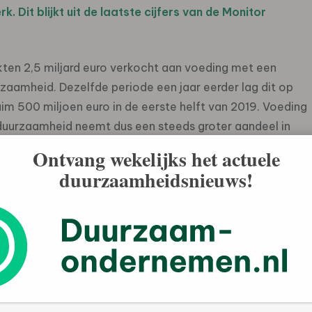
 Dit blijkt uit de laatste cijfers van de Monitor
arkten 2,5 miljard euro verkocht aan voeding met een
zaamheid. Dezelfde periode een jaar eerder lag dit op
uim 500 miljoen euro in de eerste helft van 2019. Voeding
duurzaamheid neemt dus een steeds groter aandeel in
Ontvang wekelijks het actuele
duurzaamheidsnieuws!
 de hoogste groei
ay to PlanetProof en toont forse groei in AGF en in
iljoen euro in de eerst helft van 2019 voor dit label. Het
ste keurmerk in de supermarkt en groeide met 32%, met
 totale omzet in voeding met het Beter Leven keurmerk is