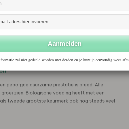
ei, vis en varkensvlees
happen en vervangen door een scharrelei met een Beter
nmiddels het hoogste aandeel keurmerken. Binnen vis en
SC) en vers varkensvlees (Beter Leven) het aandeel van
llende achterblijvers zijn de groepen brood en kaas met
formatie zal niet gedeeld worden met derden en je kunt je eenvoudig weer afm
ken
en geborgde duurzame prestatie is breed. Alle
 groei zien. Biologische voeding heeft met een
t als tweede grootste keurmerk ook nog steeds veel