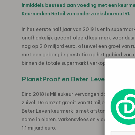
inmiddels besteed aan voeding met een keurmerk.
Keurmerken Retail van onderzoeksbureau IRI.
In het eerste half jaar van 2019 is er in superm
onafhankelijk gecontroleerd keurmerk voor duur
nog op 2,0 miljard euro, oftewel een groei van r
met een geborgde prestatie op het gebied van 
binnen de totale supermarkt verkopen.
PlanetProof en Beter Leven hebben
Eind 2018 is Milieukeur vervangen door On the w
zuivel. De omzet groeit van 10 miljoen naar 174 m
Beter Leven keurmerk is met afstand het groot
name in eieren, varkensvlees en vleeswaren. De
1,1 miljard euro.