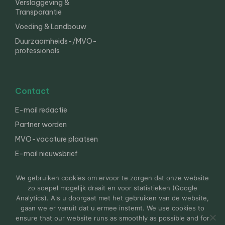
Verslaggeving &
Transparantie
Voeding & Landbouw
Duurzaamheids-/MVO-
professionals
Contact
E-mail redactie
Partner worden
MVO-vacature plaatsen
E-mail nieuwsbrief
English
We gebruiken cookies om ervoor te zorgen dat onze website
zo soepel mogelijk draait en voor statistieken (Google
Analytics). Als u doorgaat met het gebruiken van de website,
gaan we er vanuit dat u ermee instemt. We use cookies to
© 2000-2026 Van der Molen EIS
Colofon
Disclaimer
ensure that our website runs as smoothly as possible and for
Privacy