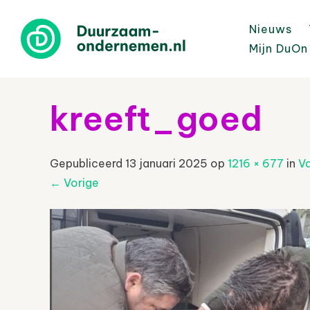
Nieuws
Mijn DuOn
kreeft_goed
Gepubliceerd
13 januari 2025
op
1216 × 677
in
Va
←
Vorige