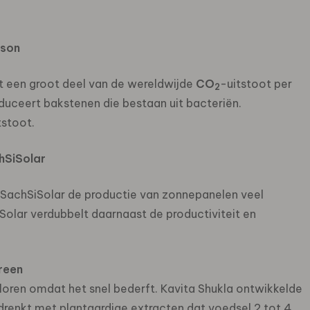
ason
 een groot deel van de wereldwijde
CO
-uitstoot per
2
oduceert bakstenen die bestaan uit bacteriën.
tstoot.
hSiSolar
 SachSiSolar de productie van zonnepanelen veel
Solar verdubbelt daarnaast de productiviteit en
reen
loren omdat het snel bederft. Kavita Shukla ontwikkelde
drenkt met plantaardige extracten dat voedsel 2 tot 4