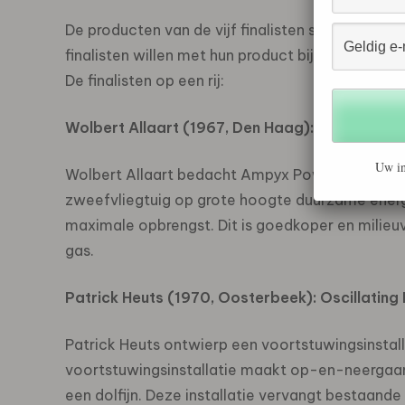
De producten van de vijf finalisten scoren
allen 
finalisten willen met hun product bijdragen aan
De finalisten op een rij:
Wolbert Allaart (
1967,
Den Haag): Ampyx Pow
Uw in
Wolbert Allaart bedacht Ampyx Power. Dit is e
zweefvliegtuig op grote hoogte duurzame energ
maximale opbrengst. Dit is goedkoper en milieuv
gas.
Patrick Heuts (
1970,
Oosterbeek): Oscillating
Patrick Heuts ontwierp een voortstuwingsinsta
voortstuwingsinstallatie maakt op-en-neerga
een dolfijn. Deze installatie vervangt bestaand