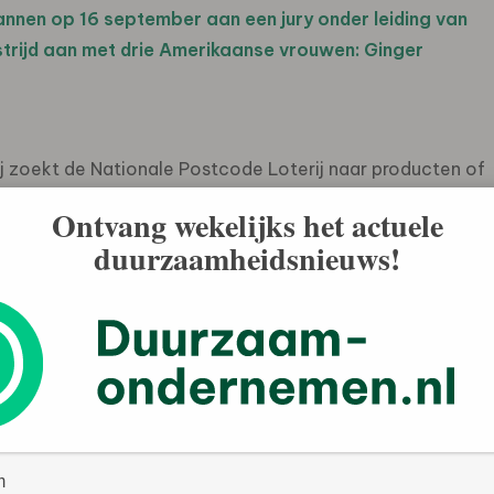
plannen op 16 september aan een jury onder leiding van
strijd aan met drie Amerikaanse vrouwen: Ginger
ij zoekt de Nationale Postcode Loterij naar producten of
an broeikasgassen verminderen. Doel van deze
Ontvang wekelijks het actuele
 kans geven hun innovatieve, duurzame producten of
duurzaamheidsnieuws!
 Dit jaar werden er 311 groene ondernemersplannen
e op het Westergasterrein in Amsterdam bekend wie de
aat er 200.000 euro naar een of twee andere