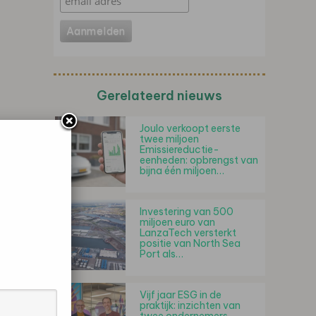
Gerelateerd nieuws
Joulo verkoopt eerste
twee miljoen
Emissiereductie-
eenheden: opbrengst van
bijna één miljoen…
Investering van 500
miljoen euro van
LanzaTech versterkt
positie van North Sea
Port als…
Vijf jaar ESG in de
praktijk: inzichten van