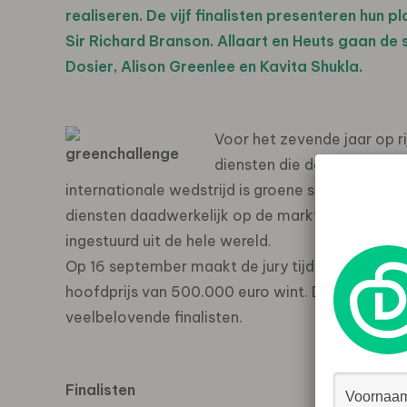
realiseren. De vijf finalisten presenteren hun 
Sir Richard Branson. Allaart en Heuts gaan de 
Dosier, Alison Greenlee en Kavita Shukla.
Voor het zevende jaar op r
diensten die de uitstoot v
internationale wedstrijd is groene start-ups de
diensten daadwerkelijk op de markt te brengen.
ingestuurd uit de hele wereld.
Op 16 september maakt de jury tijdens de final
hoofdprijs van 500.000 euro wint. Daarnaast g
veelbelovende finalisten.
Finalisten