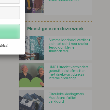
twee ondernemers
Meest gelezen deze week
Slimme laadpaal verdient
zich tot acht keer sneller
elden!
terug dan kleine
thuisbatterij
UMC Utrecht vermindert
gebruik celstofmatten
met driekwart dankzij
interne challenge
Circulaire kledingmerk
Mud Jeans failliet
verklaard