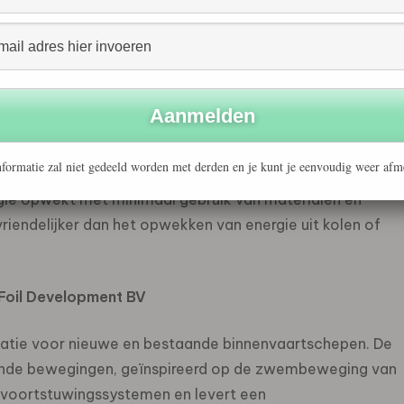
hoog op design, gebruiksvriendelijkheid en kwaliteit. Alle
 een vermindering van de
CO
–
uitstoot.
2
er
formatie zal niet gedeeld worden met derden en je kunt je eenvoudig weer afm
en nieuwe windenergietechnologie, waarmee een
ie opwekt met minimaal gebruik van materialen en
riendelijker dan het opwekken van energie uit kolen of
 Foil Development BV
llatie voor nieuwe en bestaande binnenvaartschepen. De
ande bewegingen, geïnspireerd op de zwembeweging van
e voortstuwingssystemen en levert een