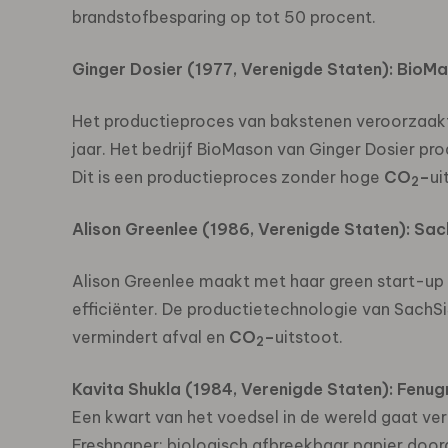
brandstofbesparing op tot 50 procent.
Ginger Dosier (1977, Verenigde Staten): BioM
Het productieproces van bakstenen veroorzaakt
jaar. Het bedrijf BioMason van Ginger Dosier pr
Dit is een productieproces zonder hoge
CO
–
ui
2
Alison Greenlee (
1986
, Verenigde Staten): Sac
Alison Greenlee maakt met haar green start-up
efficiënter. De productietechnologie van SachSi
vermindert afval en
CO
–
uitstoot.
2
Kavita Shukla
(1984, Verenigde Staten): Fenug
Een kwart van het voedsel in de wereld gaat ver
Freshpaper: biologisch afbreekbaar papier door