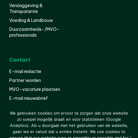
Verslaggeving &
Transparantie
Voeding & Landbouw
Duurzaamheids-/MVO-
professionals
Contact
E-mail redactie
Partner worden
MVO-vacature plaatsen
E-mail nieuwsbrief
English
We gebruiken cookies om ervoor te zorgen dat onze website
zo soepel mogelijk draait en voor statistieken (Google
Analytics). Als u doorgaat met het gebruiken van de website,
gaan we er vanuit dat u ermee instemt. We use cookies to
© 2000-2026 Van der Molen EIS
Colofon
Disclaimer
ensure that our website runs as smoothly as possible and for
Privacy