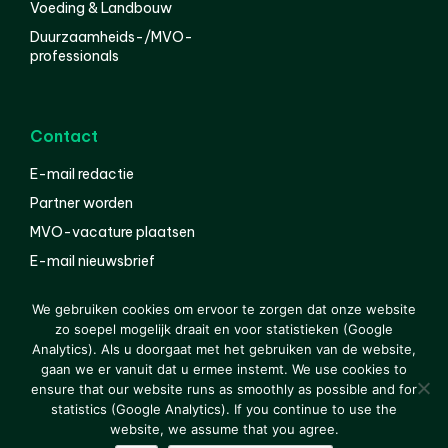
Voeding & Landbouw
Duurzaamheids-/MVO-
professionals
Contact
E-mail redactie
Partner worden
MVO-vacature plaatsen
E-mail nieuwsbrief
English
We gebruiken cookies om ervoor te zorgen dat onze website
zo soepel mogelijk draait en voor statistieken (Google
Analytics). Als u doorgaat met het gebruiken van de website,
gaan we er vanuit dat u ermee instemt. We use cookies to
© 2000-2026 Van der Molen EIS
Colofon
Disclaimer
ensure that our website runs as smoothly as possible and for
Privacy
statistics (Google Analytics). If you continue to use the
website, we assume that you agree.