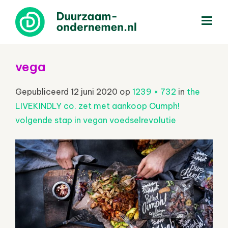
menu
vega
Gepubliceerd
12 juni 2020
op
1239 × 732
in
the
LIVEKINDLY co. zet met aankoop Oumph!
volgende stap in vegan voedselrevolutie