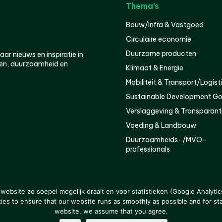
Thema’s
Bouw/Infra & Vastgoed
Circulaire economie
Duurzame producten
r nieuws en inspiratie in
en, duurzaamheid en
Klimaat & Energie
Mobiliteit & Transport/Logist
Sustainable Development Go
Verslaggeving & Transparant
Voeding & Landbouw
Duurzaamheids-/MVO-
professionals
er
Privacy
ebsite zo soepel mogelijk draait en voor statistieken (Google Analytic
s to ensure that our website runs as smoothly as possible and for stat
website, we assume that you agree.