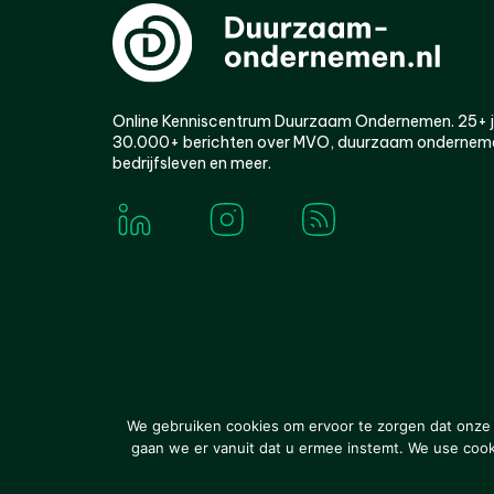
Online Kenniscentrum Duurzaam Ondernemen. 25+ jaa
30.000+ berichten over MVO, duurzaam ondernem
bedrijfsleven en meer.
© 2000-2026 Van der Molen EIS
Colofon
Disclaim
We gebruiken cookies om ervoor te zorgen dat onze w
gaan we er vanuit dat u ermee instemt. We use cookie