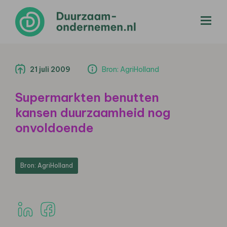
menu
21 juli 2009
Bron: AgriHolland
Supermarkten benutten
kansen duurzaamheid nog
onvoldoende
Bron: AgriHolland