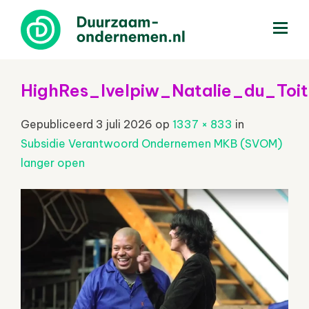
menu
HighRes_lvelpiw_Natalie_du_Toi
Gepubliceerd
3 juli 2026
op
1337 × 833
in
Subsidie Verantwoord Ondernemen MKB (SVOM)
langer open