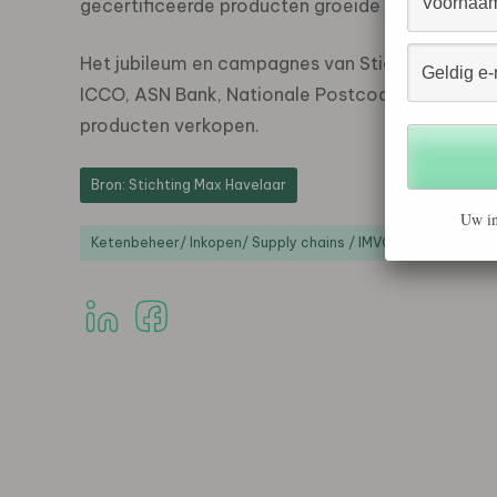
gecertificeerde producten groeide in 2012 met 
Het jubileum en campagnes van Stichting Max 
ICCO, ASN Bank, Nationale Postcode Loterij, Oxf
producten verkopen.
Bron: Stichting Max Havelaar
Uw in
Ketenbeheer/ Inkopen/ Supply chains / IMVO
Landbouw 