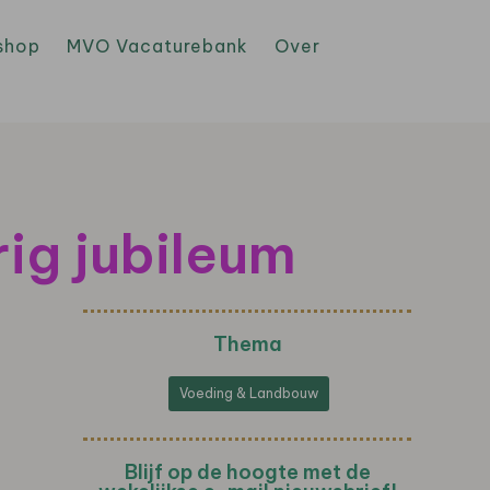
shop
MVO Vacaturebank
Over
rig jubileum
Thema
Voeding & Landbouw
Blijf op de hoogte met de