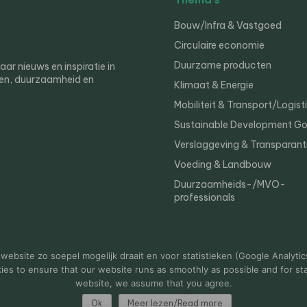
Bouw/Infra & Vastgoed
Circulaire economie
Duurzame producten
r nieuws en inspiratie in
en, duurzaamheid en
Klimaat & Energie
Mobiliteit & Transport/Logist
Sustainable Development Go
Verslaggeving & Transparant
Voeding & Landbouw
Duurzaamheids-/MVO-
professionals
er
Privacy
ebsite zo soepel mogelijk draait en voor statistieken (Google Analytic
s to ensure that our website runs as smoothly as possible and for stat
website, we assume that you agree.
Ok
Meer lezen/Read more