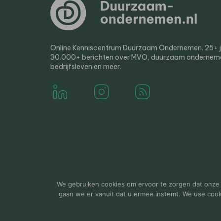
Online Kenniscentrum Duurzaam Ondernemen. 25+ jaa
30.000+ berichten over MVO, duurzaam ondernem
bedrijfsleven en meer.
© 2000-2026 Van der Molen EIS
Colofon
Disclaim
We gebruiken cookies om ervoor te zorgen dat onze w
gaan we er vanuit dat u ermee instemt. We use cookie