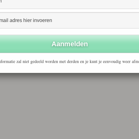
38%.
Havelaar worden onder andere mogelijk gemaakt door
am Novib en alle bedrijven in Nederland die Fairtrade
formatie zal niet gedeeld worden met derden en je kunt je eenvoudig weer afm
& Voeding
NGO