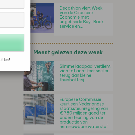
Decathlon viert Week
van de Circulaire
Economie met
uitgebreide Buy-Back
service en…
Meest gelezen deze week
elden!
Slimme laadpaal verdient
zich tot acht keer sneller
terug dan kleine
thuisbatterij
Europese Commissie
keurt een Nederlandse
staatssteunregeling van
€ 780 miljoen goed ter
ondersteuning van de
productie van
hernieuwbare waterstof