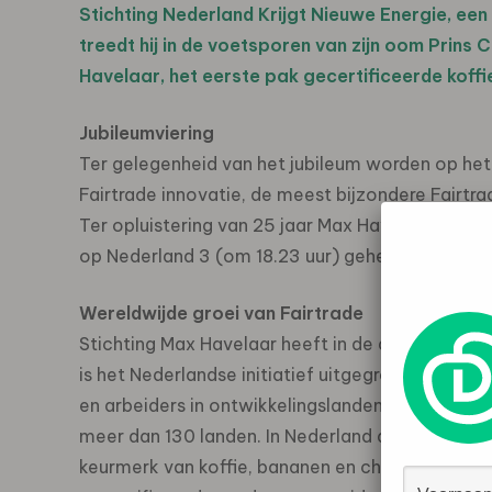
Stichting Nederland Krijgt Nieuwe Energie, ee
treedt hij in de voetsporen van zijn oom Prins C
Havelaar, het eerste pak gecertificeerde koffi
Jubileumviering
Ter gelegenheid van het jubileum worden op het
Fairtrade innovatie, de meest bijzondere Fairtrad
Ter opluistering van 25 jaar Max Havelaar staa
op Nederland 3 (om 18.23 uur) geheel in het teke
Wereldwijde groei van Fairtrade
Stichting Max Havelaar heeft in de afgelopen d
is het Nederlandse initiatief uitgegroeid tot ee
en arbeiders in ontwikkelingslanden zijn aanges
meer dan 130 landen. In Nederland dragen meer
keurmerk van koffie, bananen en chocola tot rij