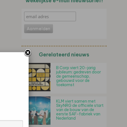
wekelijkse e-mail nieuwsbrief!
Gerelateerd nieuws
B Corp viert 20-jarig
jubileum: gedreven door
de gemeenschap,
gebouwd voor de
toekomst
KLM viert samen met
SkyNRG de officiële start
van de bouw van de
eerste SAF-fabriek van
Nederland