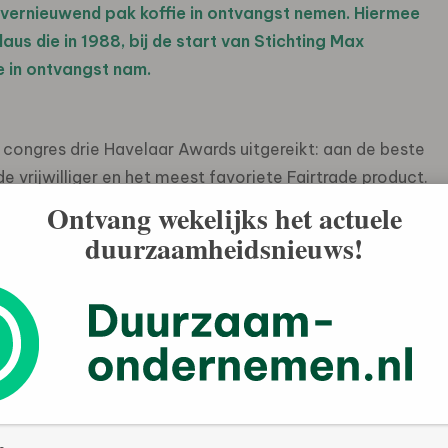
n vernieuwend pak koffie in ontvangst nemen. Hiermee
laus die in 1988, bij de start van Stichting Max
e in ontvangst nam.
 congres drie Havelaar Awards uitgereikt: aan de beste
e vrijwilliger en het meest favoriete Fairtrade product.
t op donderdagavond 14 november de Klokhuis aflevering
Ontvang wekelijks het actuele
n van eerlijke handel.
duurzaamheidsnieuws!
ecennia een grote ontwikkeling doorgemaakt. Inmiddels
n wereldwijde Fairtrade beweging. Ruim 1,3 miljoen boeren
loten bij Fairtrade en hun producten vinden hun weg naar
 dan 1.800 producten het Fairtrade/Max Havelaar
st, noten en bloemen. Het volume van Fairtrade